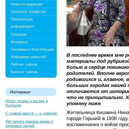
Новости редакции
Сельское хозяйство
Прокуратура
информирует
Губерния
Интервью
Поправки в Конституцию
В последнее время мне 
Информер новостей
материалы под рубрикой
Рейтинг сайтов
болью в сердце понимаю
Каталог сайтов
родителей. Вполне веро
родившихся и, главное,
больших городах нашей
отличаются от истории 
Интервью
что не принципиально. Х
Итоги, планы и взгляд в
упомяну ниже.
будущее
Жительница Кишкина Нина 
С главой округа — о главном
городе Горький в 1938 году
Нет ничего важнее жизни и
воспоминания о войне про
здоровья людей