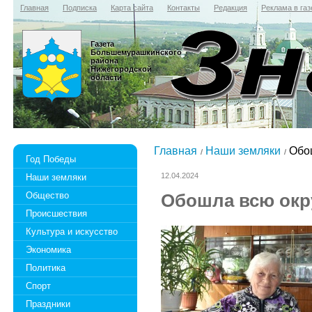
Главная
Подписка
Карта сайта
Контакты
Редакция
Реклама в газ
Газета
Большемурашкинского
района
Нижегородской
области
Главная
Наши земляки
Обош
Год Победы
12.04.2024
Наши земляки
Общество
Обошла всю окр
Происшествия
Культура и искусство
Экономика
Политика
Спорт
Праздники