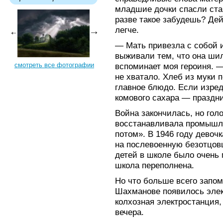
младшие дочки спасли ста
разве такое забудешь? Дей
легче.
— Мать привезла с собой 
выживали тем, что она ши
смотреть все фотографии
вспоминает моя героиня. 
не хватало. Хлеб из муки 
главное блюдо. Если изред
комового сахара — праздни
Война закончилась, но гол
восстанавливала промышле
потом». В 1946 году девоч
на послевоенную безотцов
детей в школе было очень 
школа переполнена.
Но что больше всего запо
Шахманове появилось элек
колхозная электростанция,
вечера.