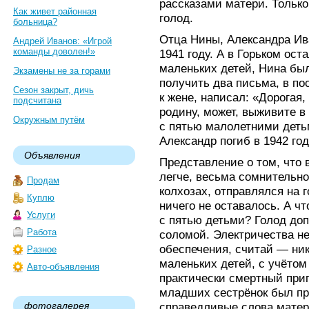
рассказами матери. Тольк
Как живет районная
голод.
больница?
Отца Нины, Александра Ив
Андрей Иванов: «Игрой
команды доволен!»
1941 году. А в Горьком ост
маленьких детей, Нина был
Экзамены не за горами
получить два письма, в по
Сезон закрыт, дичь
к жене, написал: «Дорогая,
подсчитана
родину, может, выживите в
Окружным путём
с пятью малолетними деть
Александр погиб в 1942 го
Объявления
Представление о том, что 
легче, весьма сомнительно
Продам
колхозах, отправлялся на г
Куплю
ничего не оставалось. А ч
Услуги
с пятью детьми? Голод доп
Работа
соломой. Электричества н
обеспечения, считай — ник
Разное
маленьких детей, с учётом
Авто-объявления
практически смертный приг
младших сестрёнок был пр
фотогалерея
справедливые слова матер