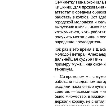
Семилетку Нина окончила 
Кишкино. Для проживания 
аттестат о среднем образ
работать в колхоз. Вот зде
городской молодёжи и сель
выпускник школы, имея пас
хоть учиться, хоть работа
получить могла лишь в осо
определял председатель.
Как раз в это время в Шах
молодой ветврач Александр
дальнейшая судьба Нины. Л
примеру мужа Нина окончи
техникум.
— Со временем мы с мужем
работали на здешнем ветер
входили населённые пункты
советов, — вспоминает Ни
было множество, в каждой 
держали корову, не считая