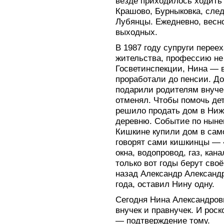
везде приходилось ходить
Крашово, Бурныковка, сл
Лубянцы. Ежедневно, весно
выходных.
В 1987 году супруги перее
жительства, профессию не
Госветинспекции, Нина — в
проработали до пенсии. Д
подарили родителям внучек
отменял. Чтобы помочь де
решило продать дом в Ниж
деревню. Событие по нын
Кишкине купили дом в само
говорят сами кишкинцы — 
окна, водопровод, газ, ка
только вот годы берут своё
назад Александр Александр
года, оставил Нину одну.
Сегодня Нина Александровн
внучек и правнучек. И рос
— подтверждение тому.