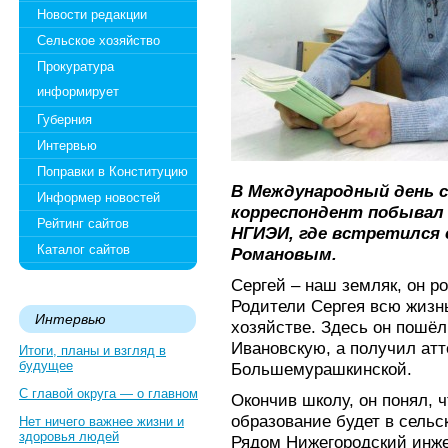
Новости редакции
Сельское хозяйство
Прокуратура
информирует
Губерния
Интервью
Поправки в Конституцию
В Международный день с
Информер новостей
корреспондент побывал
Рейтинг сайтов
НГИЭИ, где встретился 
Каталог сайтов
Романовым.
Сергей – наш земляк, он р
Родители Сергея всю жизн
Интервью
хозяйстве. Здесь он пошёл
Ивановскую, а получил атт
Итоги, планы и взгляд в
будущее
Большемурашкинской.
С главой округа — о главном
Окончив школу, он понял, 
образование будет в сельс
Нет ничего важнее жизни и
здоровья людей
Рядом Нижегородский инже