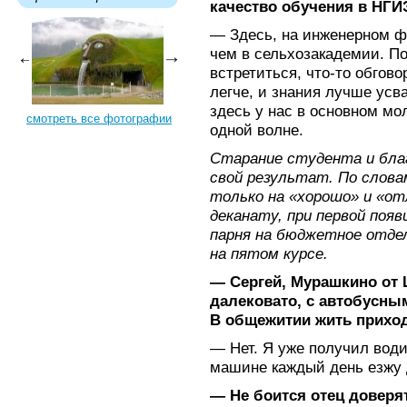
качество обучения в НГ
— Здесь, на инженерном фа
чем в сельхозакадемии. П
встретиться, что-то обгово
легче, и знания лучше усв
здесь у нас в основном мо
смотреть все фотографии
одной волне.
Старание студента и бла
свой результат. По слова
только на «хорошо» и «от
деканату, при первой поя
парня на бюджетное отдел
на пятом курсе.
— Сергей, Мурашкино от 
далековато, с автобусны
В общежитии жить прихо
— Нет. Я уже получил води
машине каждый день езжу 
— Не боится отец доверя