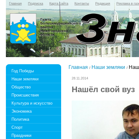
Главная
Подписка
Карта сайта
Контакты
Редакция
Реклама в газ
Газета
Большемурашкинского
района
Нижегородской
области
Главная
Наши земляки
Нашё
Год Победы
28.11.2014
Наши земляки
Общество
Нашёл свой вуз
Происшествия
Культура и искусство
Экономика
Политика
Спорт
Праздники