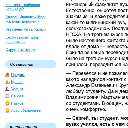
инженерный факультет вуз
Как живет районная
больница?
Естественно, он хотел пост
знакомые, и даже родители
Андрей Иванов: «Игрой
команды доволен!»
какой-то княгининский вуз,
сельхозакадемию». Послуш
Экзамены не за горами
НГСХА. На третьем курсе 
Сезон закрыт, дичь
было настоящего контакта 
подсчитана
вдали от дома — непросто
Окружным путём
Принял решение переводи
было на третьем курсе бю
пришлось переводиться на
Объявления
— Перевёлся и не пожалел,
Продам
как-то наладился контакт 
Куплю
Александр Евгеньевич Круп
Услуги
любому студенту. Да и дек
Работа
Владимирович Мартьянчев,
со студентами. В общем, 
Разное
очень комфортно.
Авто-объявления
— Сергей, ты студент, мо
вузах учился, есть с чем
фотогалерея