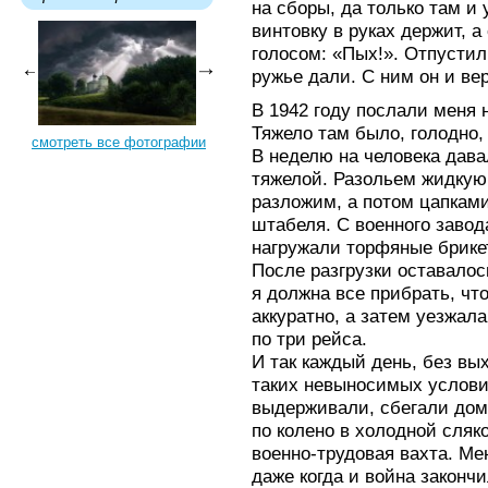
на сборы, да только там и 
винтовку в руках держит, 
голосом: «Пых!». Отпусти
ружье дали. С ним он и ве
В 1942 году послали меня 
Тяжело там было, голодно,
смотреть все фотографии
В неделю на человека дава
тяжелой. Разольем жидкую
разложим, а потом цапкам
штабеля. С военного заво
нагружали торфяные брикет
После разгрузки оставалос
я должна все прибрать, чт
аккуратно, а затем уезжал
по три рейса.
И так каждый день, без вы
таких невыносимых условия
выдерживали, сбегали дом
по колено в холодной сляк
военно-трудовая вахта. Ме
даже когда и война закончи