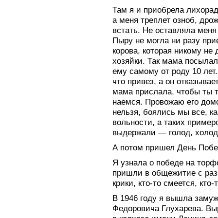
Там я и приобрела лихорадк
а меня треплет озноб, дрож
встать. Не оставляла меня 
Пыру не могла ни разу при
корова, которая никому не
хозяйки. Так мама посылал
ему самому от роду 10 лет
что привез, а он отказывае
мама прислала, чтобы ты т
наемся. Провожаю его домой
нельзя, боялись мы все, ка
вольности, а таких пример
выдержали — голод, холод,
А потом пришел День Побе
Я узнала о победе на торф
пришли в общежитие с разг
крики, кто-то смеется, кто
В 1946 году я вышла заму
Федоровича Глухарева. Вы