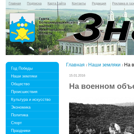
Главная
Подписка
Карта сайта
Контакты
Редакция
Реклама в газ
Газета
Большемурашкинского
района
Нижегородской
области
Главная
Наши земляки
На в
Год Победы
15.01.2016
Наши земляки
Общество
На военном объ
Происшествия
Культура и искусство
Экономика
Политика
Спорт
Праздники