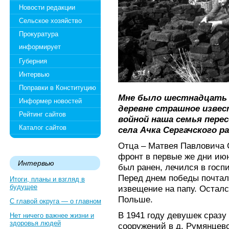
Новости редакции
Сельское хозяйство
Прокуратура
информирует
Губерния
Интервью
Поправки в Конституцию
Мне было шестнадцать л
Информер новостей
деревне страшное извест
Рейтинг сайтов
войной наша семья пере
Каталог сайтов
села Ачка Сергачского ра
Отца – Матвея Павловича
фронт в первые же дни июн
Интервью
был ранен, лечился в госпи
Перед днем победы почтал
Итоги, планы и взгляд в
будущее
извещение на папу. Осталс
Польше.
С главой округа — о главном
В 1941 году девушек сразу
Нет ничего важнее жизни и
здоровья людей
сооружений в д. Румянцево