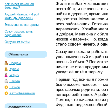
Жили в избах местных жит
Как живет районная
больница?
всего 40 кг, и не очень-то 
найти в деревне, кроме ин
Андрей Иванов: «Игрой
команды доволен!»
подростков. Меня жалели и
всех работающих. Готовил
Экзамены не за горами
деревенских. Хозяйка квар
Сезон закрыт, дичь
и добрая. Меня она любила
подсчитана
носков и варежек. Но, когд
Окружным путём
стало совсем нечего, я од
Сразу же послали работать
Объявления
уполномоченный из района
военный объект? Посмотр
Продам
ничего не стал предприним
Куплю
упекут её дитё в тюрьму.
Услуги
Первый год войны я прожил
Работа
было восемь человек — мо
Разное
престарелые родители, ее
Авто-объявления
четверо ребятишек. А рабо
Помню, что начальство из 
Федя наш недееспособный 
фотогалерея