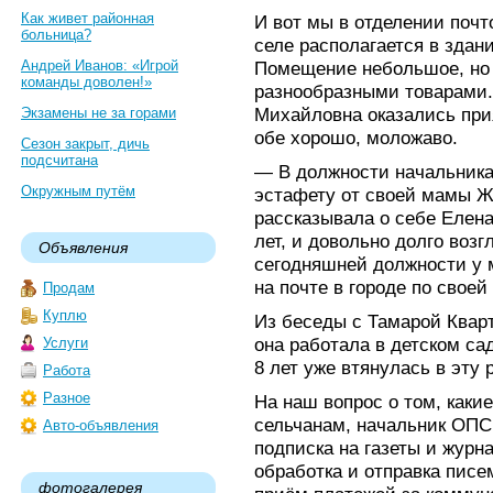
Как живет районная
И вот мы в отделении почт
больница?
селе располагается в здан
Андрей Иванов: «Игрой
Помещение небольшое, но 
команды доволен!»
разнообразными товарами.
Михайловна оказались пр
Экзамены не за горами
обе хорошо, моложаво.
Сезон закрыт, дичь
подсчитана
— В должности начальника 
Окружным путём
эстафету от своей мамы 
рассказывала о себе Елена
лет, и довольно долго воз
Объявления
сегодняшней должности у 
на почте в городе по своей
Продам
Куплю
Из беседы с Тамарой Квар
она работала в детском сад
Услуги
8 лет уже втянулась в эту 
Работа
Разное
На наш вопрос о том, какие
сельчанам, начальник ОПС 
Авто-объявления
подписка на газеты и журн
обработка и отправка писе
фотогалерея