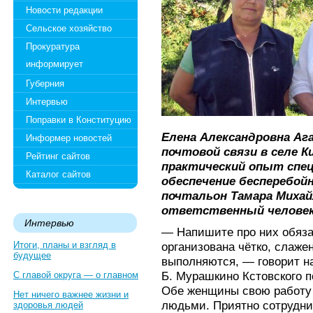
Новости редакции
Сельское хозяйство
Прокуратура
информирует
Губерния
Интервью
Поправки в Конституцию
Елена Александровна Аг
Информер новостей
почтовой связи в селе К
Рейтинг сайтов
практический опыт спе
Каталог сайтов
обеспечение бесперебой
почтальон Тамара Миха
ответственный человек
Интервью
— Напишите про них обяза
Итоги, планы и взгляд в
организована чётко, слаже
будущее
выполняются, — говорит н
Б. Мурашкино Кстовского 
С главой округа — о главном
Обе женщины свою работу 
Нет ничего важнее жизни и
людьми. Приятно сотрудни
здоровья людей