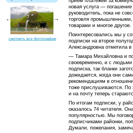
приём платежей за коммун
новая услуга — погашение 
руководитель, пока не сов
торговля промышленными,
товарами и многое другое.
Поинтересовались мы у с
смотреть все фотографии
подписки на второе полуго
Александровна отметила в
— Тамара Михайловна и п
своевременно, и с людьми 
подписка, так бланки загот
дожидается, когда они сам
рекомендациям в отношени
тоже прислушиваются. По э
и на почту теперь старают
По итогам подписки, у рай
оказалось 74 читателя. Он
популярностью. Мы погово
подписчиками районки, поп
Думали, пожелания, замеч