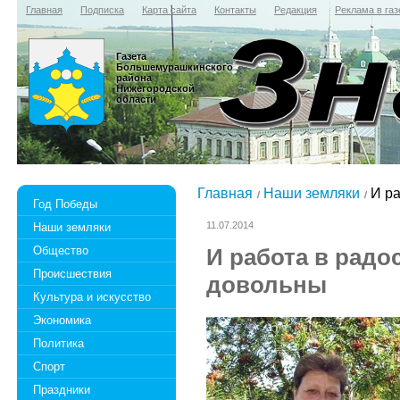
Главная
Подписка
Карта сайта
Контакты
Редакция
Реклама в газ
Газета
Большемурашкинского
района
Нижегородской
области
Главная
Наши земляки
И ра
Год Победы
11.07.2014
Наши земляки
Общество
И работа в радо
Происшествия
довольны
Культура и искусство
Экономика
Политика
Спорт
Праздники