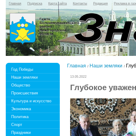
Главная
Подписка
Карта сайта
Контакты
Редакция
Реклама в газ
Газета
Большемурашкинского
района
Нижегородской
области
Главная
Наши земляки
Глуб
Год Победы
13.05.2022
Наши земляки
Общество
Глубокое уважен
Происшествия
Культура и искусство
Экономика
Политика
Спорт
Праздники