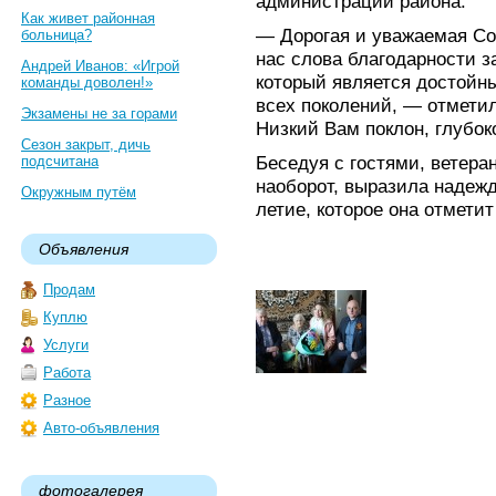
администрации района.
Как живет районная
— Дорогая и уважаемая Со
больница?
нас слова благодарности з
Андрей Иванов: «Игрой
который является достойн
команды доволен!»
всех поколений, — отмети
Экзамены не за горами
Низкий Вам поклон, глубок
Сезон закрыт, дичь
Беседуя с гостями, ветеран
подсчитана
наоборот, выразила надежд
Окружным путём
летие, которое она отмети
Объявления
Продам
Куплю
Услуги
Работа
Разное
Авто-объявления
фотогалерея