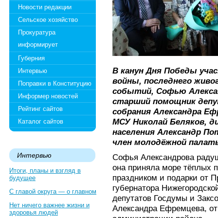
Новости редакции
Сельское хозяйство
Прокуратура
информирует
Губерния
В канун Дня Победы уча
Интервью
войны, последнего живо
Поправки в Конституцию
событий, Софью Алекса
Информер новостей
старший помощник депу
Рейтинг сайтов
собрания Александра Еф
МСУ Николай Беляков, 
Каталог сайтов
населения Александр По
член молодёжной палаты
Интервью
Софья Александрова радушн
она приняла море тёплых 
Итоги, планы и взгляд в
праздником и подарки от 
будущее
губернатора Нижегородско
С главой округа — о главном
депутатов Госдумы и Закс
Нет ничего важнее жизни и
Александра Ефремцева, от
здоровья людей