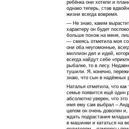
ребёнка они хотели и план
однако теперь, став вдвойн
жизни всегда вовремя.
— Не знаю, каким вырасти
характеру он будет поспок
больше похож на меня, ли
— смеясь отметила моя со
они оба неугомонные, всег
миллион дел и идей, котор
всегда найдут себе «прикл
рыбалке, то в лесу. Недав
тушили. Я, конечно, переж
знаю, что сын в надёжных 
Наталья отметила, что как 
семье появится ещё один р
абсолютно уверен, что это
имя ему сам выбрал – Анд
целом он очень доволен и,
ждать подрастания младшег
в машинки и кататься на в
родителям – памперсы прин