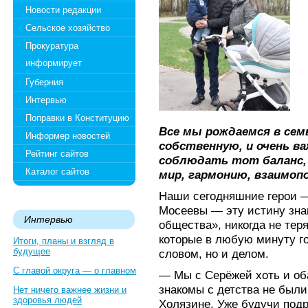
Новости редакции
Сельское хозяйство
Прокуратура
информирует
Губерния
Интервью
Поправки в Конституцию
Все мы рождаемся в сем
Информер новостей
собственную, и очень в
Рейтинг сайтов
соблюдать тот баланс,
Каталог сайтов
мир, гармонию, взаимопо
Наши сегодняшние герои —
Мосеевы — эту истину зна
Интервью
общества», никогда не тер
которые в любую минуту г
Итоги, планы и взгляд в
будущее
словом, но и делом.
С главой округа — о главном
— Мы с Серёжей хоть и об
знакомы с детства не были
Нет ничего важнее жизни и
здоровья людей
Холязине. Уже будучи подр