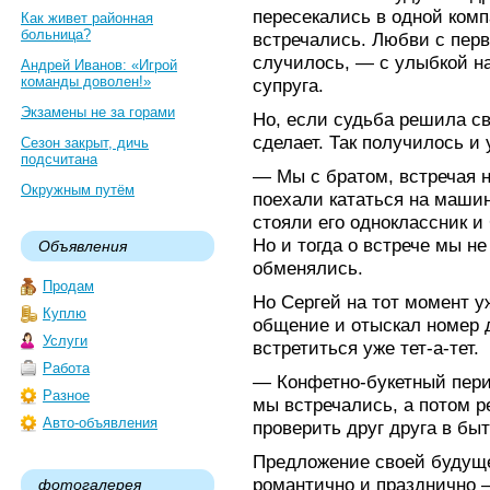
пересекались в одной комп
Как живет районная
больница?
встречались. Любви с перво
случилось, — с улыбкой н
Андрей Иванов: «Игрой
команды доволен!»
супруга.
Экзамены не за горами
Но, если судьба решила св
сделает. Так получилось и
Сезон закрыт, дичь
подсчитана
— Мы с братом, встречая н
Окружным путём
поехали кататься на машине
стояли его одноклассник 
Но и тогда о встрече мы н
Объявления
обменялись.
Продам
Но Сергей на тот момент у
Куплю
общение и отыскал номер 
Услуги
встретиться уже тет-а-тет.
Работа
— Конфетно-букетный перио
Разное
мы встречались, а потом р
Авто-объявления
проверить друг друга в бы
Предложение своей будуще
романтично и празднично —
фотогалерея