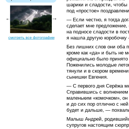
шарики и сладости, чтобы
под «простое» поздравлени
— Если честно, я тогда дог
сделает мне предложение,
на подносе сладости в пос
я нашла другую коробочку 
смотреть все фотографии
Без лишних слов они оба по
кроме как «да» и быть не 
официально было принято 
Поженились молодые летом
тянули и в скором времен
сынишки Евгения.
— С первого дня Серёжа мн
Справившись с волнением 
маленьким «комочком», он 
и до сих пор отлично с ней
будет и дальше, — похвал
Малыш Андрей, родившийся
супругов настоящим сюрпр