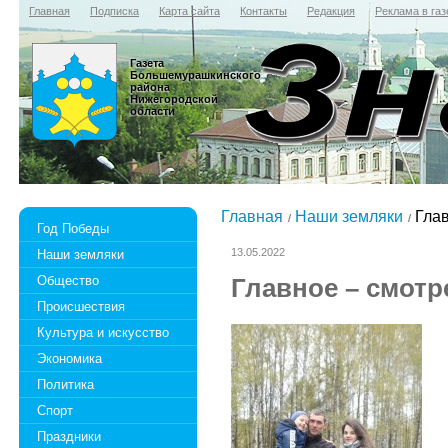
Главная
Подписка
Карта сайта
Контакты
Редакция
Реклама в газ
Газета
Большемурашкинского
района
Нижегородской
области
Главная
Наши земляки
Глав
Год Победы
13.05.2022
Наши земляки
Общество
Главное – смотр
Происшествия
Культура и искусство
Экономика
Политика
Спорт
Праздники