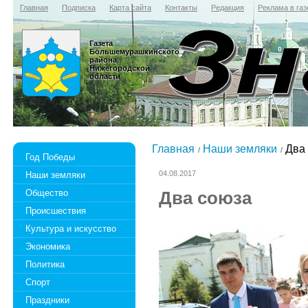
Главная
Подписка
Карта сайта
Контакты
Редакция
Реклама в газ
Газета
Большемурашкинского
района
Нижегородской
области
Главная
Наши земляки
Два 
Год Победы
04.08.2017
Наши земляки
Общество
Два союза
Происшествия
Культура и искусство
Экономика
Политика
Спорт
Праздники