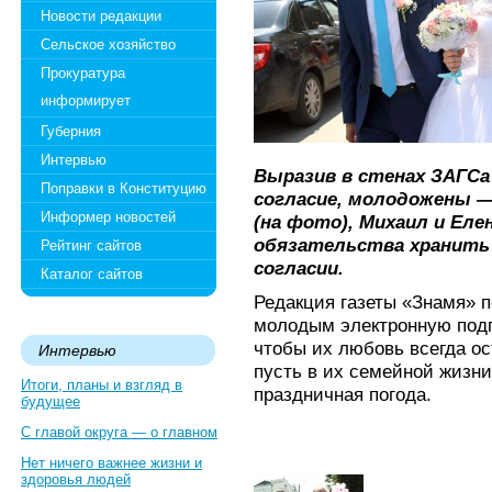
Новости редакции
Сельское хозяйство
Прокуратура
информирует
Губерния
Интервью
Выразив в стенах ЗАГСа 
Поправки в Конституцию
согласие, молодожены —
Информер новостей
(на фото), Михаил и Еле
обязательства хранить 
Рейтинг сайтов
согласии.
Каталог сайтов
Редакция газеты «Знамя» 
молодым электронную подпи
чтобы их любовь всегда ост
Интервью
пусть в их семейной жизни
Итоги, планы и взгляд в
праздничная погода.
будущее
С главой округа — о главном
Нет ничего важнее жизни и
здоровья людей