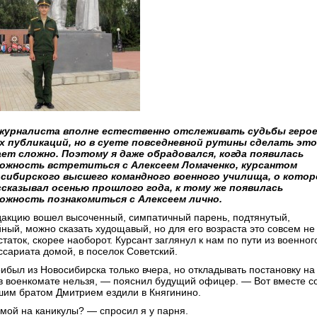
журналиста вполне естественно отслеживать судьбы геро
х публикаций, но в суете повседневной рутины сделать это
ет сложно. Поэтому я даже обрадовался, когда появилась
ожность встретиться с Алексеем Ломаченко, курсантом
сибирского высшего командного военного училища, о кото
ссказывал осенью прошлого года, к тому же появилась
ожность познакомиться с Алексеем лично.
дакцию вошел высоченный, симпатичный парень, подтянутый,
йный, можно сказать худощавый, но для его возраста это совсем не
таток, скорее наоборот. Курсант заглянул к нам по пути из военног
ссариата домой, в поселок Советский.
ибыл из Новосибирска только вчера, но откладывать постановку на
 в военкомате нельзя, — пояснил будущий офицер. — Вот вместе с
шим братом Дмитрием ездили в Княгинино.
мой на каникулы? — спросил я у парня.