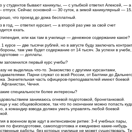
о у студентов бывают каникулы, — с улыбкой ответил Алексей, — а
— отпуск. Сейчас основной — 30 суток, а зимой каникулярный — 15
рошо, что проезд до дома бесплатный.
 в год, — ответил курсант, — а второй раз уже за свой счет
одится ехать.
стипендия, или как там в училище — денежное содержание какое?
1 курсе — две тысячи рублей, но в августе буду заключать контракт
бороны, там уже будет содержание от 14 тысяч. За успехи в учебе,
одготовке — доплаты.
м запомнился первый курс учебы?
азу не выделишь что-то. Знакомство с другими курсантами,
одавателями. Парни служат со всей России, от Балтики до Дальнег
ока. Значительная часть офицеров-преподавателей имеют боевой
: Афганистан, Чечня.
какие специальности более интересны?
удовольствием занимаюсь огневой подготовкой, бронетанковой.
ище у нас общевойсковое, так что по окончании можно попасть куд
но, а командир взвода должен уметь управлять любой боевой
кой.
тия в военном вузе идут в интенсивном ритме: 3-4 учебных пары,
тия по физподготовке, самоподготовка и ежедневно какие-нибудь
йственные работы, без которых училище не может существовать. Те