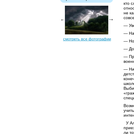
кто с
отно
не ка
совс
— Ув
— На
смотреть все фотографии
— Но
— До
— Пр
воен
— Ни
детст
коне
школ
Выби
«гра
спец
Возмо
учить
инте
У Ал
приез
ли то