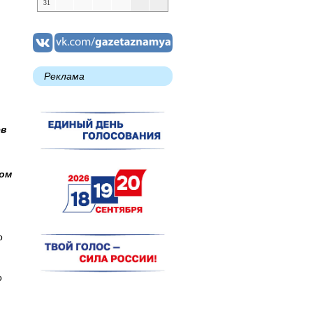
31
Реклама
ев
ром
о
о