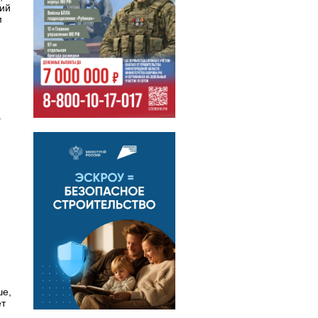
тий
м
.
ше,
ет