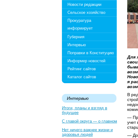
Новости редакции
Сельское хозяйство
Прокуратура
информирует
Губерния
Интервью
Поправки в Конституцию
Для 
Информер новостей
свои
быва
Рейтинг сайтов
возм
Ново
Каталог сайтов
я ра
возм
В ре
Интервью
стро
недос
Итоги, планы и взгляд в
коми
будущее
— Пр
С главой округа — о главном
учет
стар
Нет ничего важнее жизни и
здоровья людей
— До