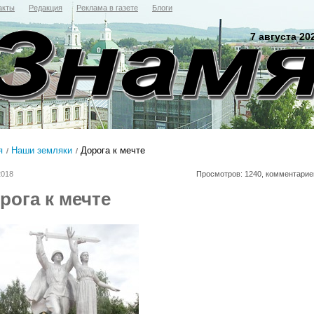
акты
Редакция
Реклама в газете
Блоги
7 августа 20
я
Наши земляки
Дорога к мечте
2018
Просмотров: 1240, комментарие
рога к мечте