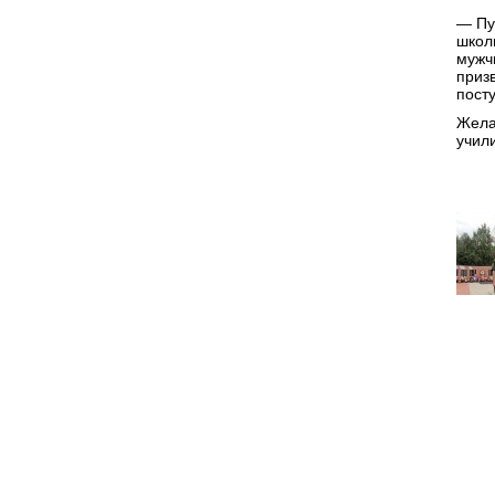
— Пу
школ
мужч
приз
посту
Жела
учил