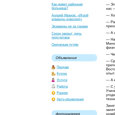
Как живет районная
— Эт
больница?
нас 
— Хо
Андрей Иванов: «Игрой
команды доволен!»
— Раз
прих
Экзамены не за горами
— А 
Сезон закрыт, дичь
подсчитана
— На 
Мино
Окружным путём
физп
— Че
Объявления
— Ср
преп
Продам
Вост
опыт
Куплю
— А 
Услуги
Работа
— С 
Учил
Разное
угод
техни
Авто-объявления
Заня
заня
фотогалерея
хозя