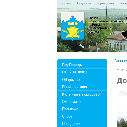
Главная
Подписка
Карта сайта
Конт
Газета
Большемурашкинского
района
Нижегородской
области
Главна
Год Победы
20.07.
Наши земляки
До
Общество
Происшествия
Культура и искусство
Экономика
Политика
Спорт
Праздники