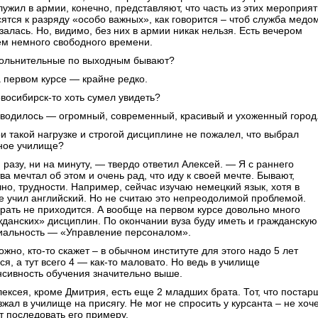
лужил в армии, конечно, представляют, что часть из этих мероприя
сятся к разряду «особо важных», как говорится – чтоб служба медо
залась. Но, видимо, без них в армии никак нельзя. Есть вечером
ем немного свободного времени.
ольнительные по выходным бывают?
 первом курсе — крайне редко.
восибирск-то хоть сумел увидеть?
водилось — огромный, современный, красивый и ухоженный город
и такой нагрузке и строгой дисциплине не пожалел, что выбрал
ное училище?
 разу, ни на минуту, — твердо ответил Алексей. — Я с раннего
ва мечтал об этом и очень рад, что иду к своей мечте. Бывают,
чно, трудности. Например, сейчас изучаю немецкий язык, хотя в
е учил английский. Но не считаю это непреодолимой проблемой.
рать не приходится. А вообще на первом курсе довольно много
жданских» дисциплин. По окончании вуза буду иметь и гражданскую
иальность — «Управление персоналом».
жно, кто-то скажет – в обычном институте для этого надо 5 лет
ся, а тут всего 4 — как-то маловато. Но ведь в училище
нсивность обучения значительно выше.
ексея, кроме Дмитрия, есть еще 2 младших брата. Тот, что постар
жал в училище на присягу. Не мог не спросить у курсанта – не хоч
т последовать его примеру.