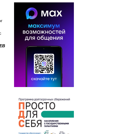
ог
с
ЕВ