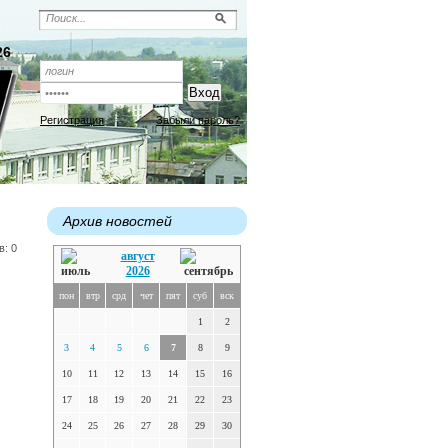
26
Регистрация
Забыли пароль?
Архив новостей
в: 0
август
2026
пон
втр
срд
чет
пят
суб
вск
1
2
3
4
5
6
7
8
9
10
11
12
13
14
15
16
17
18
19
20
21
22
23
24
25
26
27
28
29
30