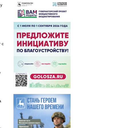
 у
.
 с
о
а
,