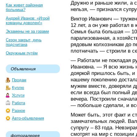
Дружно и раньше жили, а с
Как живет районная
нельзя, — признался супру
больница?
Виктор Иванович — тружен
Андрей Иванов: «Игрой
команды доволен!»
12 лет, а он уже работал 
Семья была большая — 10 
Экзамены не за горами
парализованная, а хозяйст
Сезон закрыт, дичь
рядовым колхозникам до п
подсчитана
плотничать — строили в с
Окружным путём
— Работали не покладая р
Ивановна. — Я всю жизнь 
Объявления
дояркой пришлось быть, и
нашему поколению достала
Продам
мужем вместе, доверяли дру
Куплю
если всегда был полный дв
Услуги
вечера. Построили сначал
Работа
— побольше сделали, и вс
Разное
Может быть, этот факт и с
Авто-объявления
замечательных людей. Вале
супругу – 83 года. Невзира
смотрят на мир с позиции 
фотогалерея