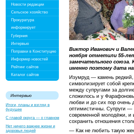
Новости редакции
Сельское хозяйство
Прокуратура
информирует
Губерния
Интервью
Виктор Иванович и Вале
Поправки в Конституцию
ноября отметили 55-лет
Информер новостей
замечательного союза. К
Рейтинг сайтов
именно поэтому дата на
Каталог сайтов
Изумруд — камень редкий, 
символизирует собой креп
между супругами за долгие
Интервью
сложилось и у Фарафоновы
любви и до сих пор очень
Итоги, планы и взгляд в
оптимистичны. Супруги —
будущее
современной молодёжи, и и
С главой округа — о главном
сохранить отношения столь
Нет ничего важнее жизни и
— Как не любить такую жен
здоровья людей