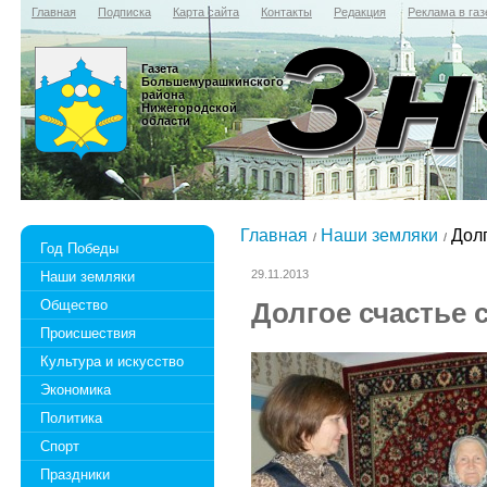
Главная
Подписка
Карта сайта
Контакты
Редакция
Реклама в газ
Газета
Большемурашкинского
района
Нижегородской
области
Главная
Наши земляки
Долг
Год Победы
29.11.2013
Наши земляки
Общество
Долгое счастье
Происшествия
Культура и искусство
Экономика
Политика
Спорт
Праздники