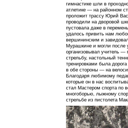
гимнастике шли в проходно
атлетике — на районном ст
проложит трассу Юрий Вас
проводили на дворовой шк
пустовала даже в перемены
удалось привить нам любов
вершининским и завидовал
Мурашкине и могли после 
организовывал учитель — г
стрельбу, настольный тен
тренировками была дорога
в обе стороны — на велоси
Благодаря любимому педаг
которые он в нас воспитыв
стал Мастером спорта по 
многоборью, лыжному спор
стрельбе из пистолета Мак