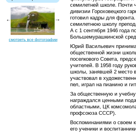
семилетней школе. Почти 
дивизии Гороховецкого га
готовил кадры для фронта.
семилетнюю школу препода
А с 1 сентября 1946 года п
Большемурашкинской сред
смотреть все фотографии
Юрий Васильевич принимал
общественной жизни школы
поселкового Совета, пред
учителей. В 1958 году рук
школы, занявшей 2 место в
участвовал в художествен
пел, играл на пианино и ги
За общественную и учебну
награждался ценными пода
областными, ЦК комсомол
профсоюза СССР).
Воспоминаниями о своем к
его ученики и воспитанники