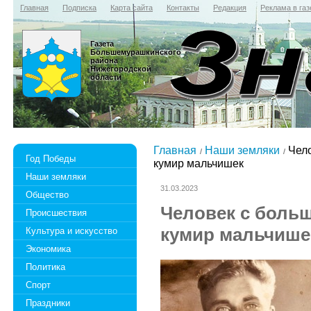
Главная
Подписка
Карта сайта
Контакты
Редакция
Реклама в газ
Газета
Большемурашкинского
района
Нижегородской
области
Главная
Наши земляки
Чело
Год Победы
кумир мальчишек
Наши земляки
31.03.2023
Общество
Человек с больш
Происшествия
кумир мальчише
Культура и искусство
Экономика
Политика
Спорт
Праздники