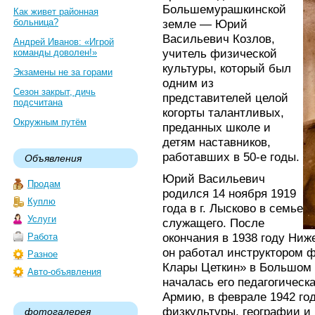
Большемурашкинской
Как живет районная
больница?
земле — Юрий
Васильевич Козлов,
Андрей Иванов: «Игрой
учитель физической
команды доволен!»
культуры, который был
Экзамены не за горами
одним из
Сезон закрыт, дичь
представителей целой
подсчитана
когорты талантливых,
Окружным путём
преданных школе и
детям наставников,
работавших в 50-е годы.
Объявления
Юрий Васильевич
Продам
родился 14 ноября 1919
Куплю
года в г. Лысково в семье
Услуги
служащего. После
окончания в 1938 году Ниж
Работа
он работал инструктором 
Разное
Клары Цеткин» в Большом 
Авто-объявления
началась его педагогическ
Армию, в феврале 1942 год
физкультуры, географии и
фотогалерея