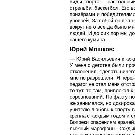
виды спорта — настольный 
стрельба, баскетбол. Его 
призёрами и победителям
уровней. За собой он вёл н
вокруг него всегда было 
людей. И до сих пор мы д
нашего кумира.
Юрий Мошков:
— Юрий Васильевич к кажд
У меня с детства были пр
отклонения, сделать ничег
мне не разрешали. Я переж
педагог не стал меня отстр
то тут, то там, привлекал 
соревнований. По факту по
же занимался, но дозирова
учителю любовь к спорту во
крепла с каждым годом и с
Вопреки опасениям врачей,
лыжный марафоны. Каждый 
лыжных соревнованиях в п