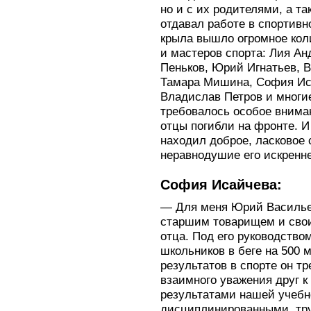
но и с их родителями, а т
отдавал работе в спортивн
крыла вышло огромное кол
и мастеров спорта: Лия Ан
Пеньков, Юрий Игнатьев, 
Тамара Мишина, София Ис
Владислав Петров и многи
требовалось особое вниман
отцы погибли на фронте. И
находил доброе, ласковое 
неравнодушие его искренн
София Исайчева:
— Для меня Юрий Василье
старшим товарищем и сво
отца. Под его руководств
школьников в беге на 500 
результатов в спорте он тр
взаимного уважения друг к
результатами нашей учебн
дисциплинированными, т