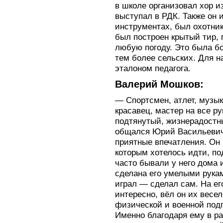
в школе организовал хор и
выступал в РДК. Также он 
инструментах, был охотни
был построен крытый тир, 
любую погоду. Это была б
тем более сельских. Для 
эталоном педагога.
Валерий Мошков:
— Спортсмен, атлет, музык
красавец, мастер на все ру
подтянутый, жизнерадостн
общался Юрий Васильевич,
приятные впечатления. Он
которым хотелось идти, по
часто бывали у него дома 
сделана его умелыми рукам
играл — сделал сам. На ег
интересно, вёл он их весе
физической и военной под
Именно благодаря ему в р