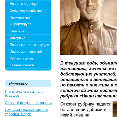
Новости редакции
Сельское хозяйство
Прокуратура
информирует
Губерния
Интервью
Поправки в Конституцию
Информер новостей
Рейтинг сайтов
В текущем году, объявл
Каталог сайтов
наставника, хочется не
действующих учителей,
отозваться о ветеранах.
Интервью
но память о них жива в 
копилочкой этих воспом
Итоги, планы и взгляд в
рубрика «Наши наставни
будущее
С главой округа — о главном
Откроет рубрику педагог,
оставивший добрый и
Нет ничего важнее жизни и
здоровья людей
яркий след на