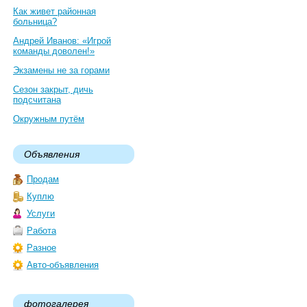
Как живет районная
больница?
Андрей Иванов: «Игрой
команды доволен!»
Экзамены не за горами
Сезон закрыт, дичь
подсчитана
Окружным путём
Объявления
Продам
Куплю
Услуги
Работа
Разное
Авто-объявления
фотогалерея