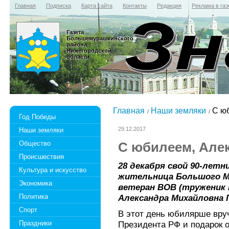
Главная
Подписка
Карта сайта
Контакты
Редакция
Реклама в газ
Газета
Большемурашкинского
района
Нижегородской
области
Главная
Наши земляки
C юб
Год Победы
29.12.2017
Наши земляки
Общество
C юбилеем, Але
Происшествия
28 декабря свой 90-лет
Культура и искусство
жительница Большого М
Экономика
ветеран ВОВ (труженик 
Политика
Александра Михайловна 
Спорт
В этот день юбилярше вру
Праздники
Президента РФ и подарок 