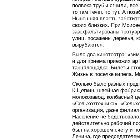
полвека трубы сгнили, все
то там течет, то тут. А поз
Нынешняя власть заботится
своих близких. При Моисе
заасфальтированы тротуар
улиц, посажены деревья, 
вырубаются.
Было два кинотеатра: «зи
и для приема приезжих арт
танцплощадка. Билеты сто
Жизнь в поселке кипела. М
Сколько было разных пред
К.Цеткин, швейная фабрика
молокозавод, колбасный це
«Сельхозтехника», «Сельх
организация, даже филиал 
Население не бедствовало,
действительно рабочий по
был на хорошем счету и по
Ленина, где председателем