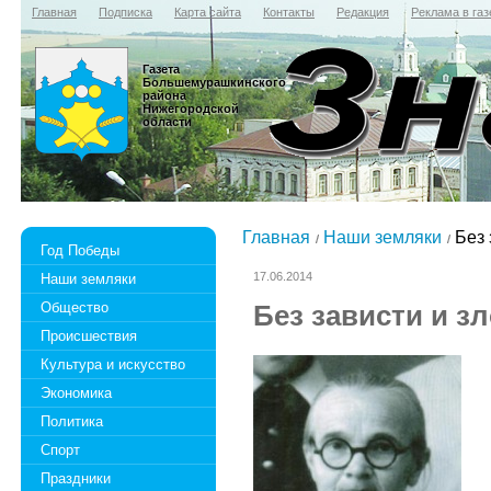
Главная
Подписка
Карта сайта
Контакты
Редакция
Реклама в газ
Газета
Большемурашкинского
района
Нижегородской
области
Главная
Наши земляки
Без 
Год Победы
17.06.2014
Наши земляки
Общество
Без зависти и з
Происшествия
Культура и искусство
Экономика
Политика
Спорт
Праздники