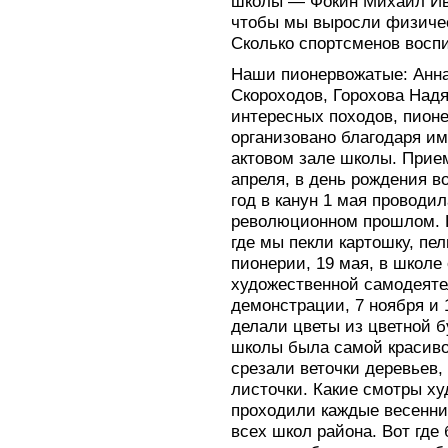
школы — Фокин Михаил Ива
чтобы мы выросли физиче
Сколько спортсменов восп
Наши пионервожатые: Анн
Скороходов, Горохова Надя
интересных походов, пионе
организовано благодаря им
актовом зале школы. Прие
апреля, в день рождения 
год в канун 1 мая проводил
революционном прошлом. Н
где мы пекли картошку, пел
пионерии, 19 мая, в школе
художественной самодеяте
демонстрации, 7 ноября и 
делали цветы из цветной б
школы была самой красиво
срезали веточки деревьев,
листочки. Какие смотры х
проходили каждые весенни
всех школ района. Вот гд