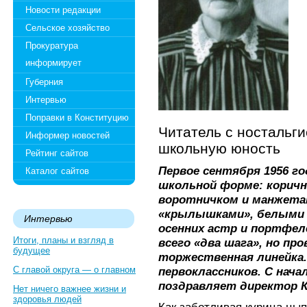
Новости редакции
Сельское хозяйство
Прокуратура
информирует
Губерния
Интервью
Поправки в Конституцию
Читатель с ностальг
Информер новостей
школьную юность
Рейтинг сайтов
Первое сентября 1956 го
Каталог сайтов
школьной форме: корич
воротничком и манжета
«крылышками», белыми 
Интервью
осенних астр и портфеле
Итоги, планы и взгляд в
всего «два шага», но пр
будущее
торжественная линейка.
С главой округа — о главном
первоклассников. С нача
поздравляет директор 
Нет ничего важнее жизни и
здоровья людей