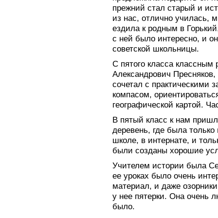
прежний стал старый и ис
из нас, отлично училась, мн
ездила к родным в Горький
с ней было интересно, и о
советской школьницы.
С пятого класса классным 
Александрович Пресняков, 
сочетал с практическими з
компасом, ориентироваться
географической картой. Ча
В пятый класс к нам приш
деревень, где была только
школе, в интернате, и тол
были созданы хорошие усл
Учителем истории была С
ее уроках было очень инте
материал, и даже озорники
у нее пятерки. Она очень л
было.