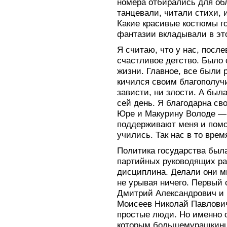
номера отбирались для обл
танцевали, читали стихи, 
Какие красивые костюмы г
фантазии вкладывали в эт
Я считаю, что у нас, посл
счастливое детство. Было 
жизни. Главное, все были 
кичился своим благополуч
зависти, ни злости. А был
сей день. Я благодарна с
Юре и Макурину Володе — 
поддерживают меня и помо
учились. Так нас в то вре
Политика государства был
партийных руководящих ра
дисциплина. Делали они мн
не урывая ничего. Первый
Дмитрий Александрович и 
Моисеев Николай Павлович 
простые люди. Но именно 
которым большемурашкинцы