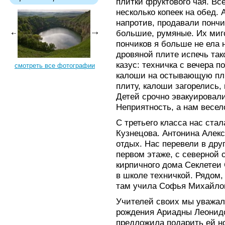
плитки фруктового чая. Все
несколько копеек на обед.
напротив, продавали пончик
большие, румяные. Их миг
пончиков я больше не ела 
дровяной плите испечь та
казус: техничка с вечера 
смотреть все фотографии
калоши на остывающую пли
плиту, калоши загорелись,
Детей срочно эвакуировал
Неприятность, а нам весел
С третьего класса нас ста
Кузнецова. Антонина Алек
отдых. Нас перевели в дру
первом этаже, с северной 
кирпичного дома Секлетеи 
в школе техничкой. Рядом,
там учила Софья Михайлов
Учителей своих мы уважал
рождения Ариадны Леонид
предложила подарить ей н