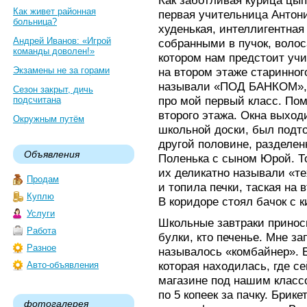
Как заботливая курица цып
Как живет районная
первая учительница Антон
больница?
худенькая, интеллигентная
Андрей Иванов: «Игрой
собранными в пучок, волос
команды доволен!»
котором нам предстоит учи
Экзамены не за горами
на втором этаже старинног
называли «ПОД БАНКОМ», т
Сезон закрыт, дичь
про мой первый класс. По
подсчитана
второго этажа. Окна выходи
Окружным путём
школьной доски, был подт
другой половине, разделе
Объявления
Поленька с сыном Юрой. Т
их деликатно называли «т
Продам
и топила печки, таская на 
Куплю
В коридоре стоял бачок с 
Услуги
Школьные завтраки приноси
Работа
булки, кто печенье. Мне за
Разное
называлось «комбайнер». Е
которая находилась, где с
Авто-объявления
магазине под нашим класс
по 5 копеек за пачку. Брике
фотогалерея