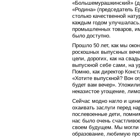
«Большемурашкинский» (д
«Родина» (председатель Ер
столько качественной нат
каждым годом улучшалась
промышленных товаров, им
было доступно.
Прошло 50 лет, как мы око
роскошных выпускных вечер
цели, дорогих, как на свад
выпускной себе сами, на ур
Помню, как директор Конст
«Хотите выпускной? Вон ог
будет вам вечер». Уложили
неказистое угощение, лимо
Сейчас модно нагло и цин
охаивать заслуги перед нар
послевоенные дети, помним
нас было очень счастливое
своем будущем. Мы могли 
образование, любимую пр