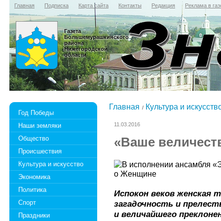
Главная
Подписка
Карта сайта
Контакты
Редакция
Реклама в газ
Газета
Большемурашкинского
района
Нижегородской
области
Главная
Культура и искусств
Год Победы
11.03.2016
Наши земляки
Общество
«Ваше величест
Происшествия
Культура и искусство
Экономика
Политика
Испокон веков женская т
Спорт
загадочность и прелес
и величайшего преклоне
Праздники