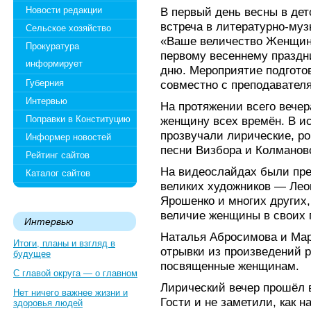
Новости редакции
В первый день весны в де
встреча в литературно-муз
Сельское хозяйство
«Ваше величество Женщин
Прокуратура
первому весеннему праздн
информирует
дню. Мероприятие подгото
Губерния
совместно с преподавател
Интервью
На протяжении всего вечер
Поправки в Конституцию
женщину всех времён. В и
прозвучали лирические, р
Информер новостей
песни Визбора и Колмановс
Рейтинг сайтов
На видеослайдах были пре
Каталог сайтов
великих художников — Леон
Ярошенко и многих других,
величие женщины в своих 
Интервью
Наталья Абросимова и Мар
Итоги, планы и взгляд в
отрывки из произведений р
будущее
посвященные женщинам.
С главой округа — о главном
Лирический вечер прошёл 
Нет ничего важнее жизни и
Гости и не заметили, как н
здоровья людей