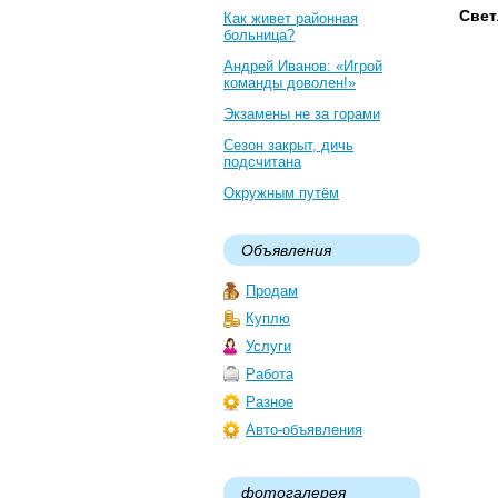
Свет
Как живет районная
больница?
Андрей Иванов: «Игрой
команды доволен!»
Экзамены не за горами
Сезон закрыт, дичь
подсчитана
Окружным путём
Объявления
Продам
Куплю
Услуги
Работа
Разное
Авто-объявления
фотогалерея