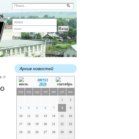
26
Регистрация
Забыли пароль?
Архив новостей
в: 0
август
2026
аю
пон
втр
срд
чет
пят
суб
вск
1
2
3
4
5
6
7
8
9
10
11
12
13
14
15
16
17
18
19
20
21
22
23
24
25
26
27
28
29
30