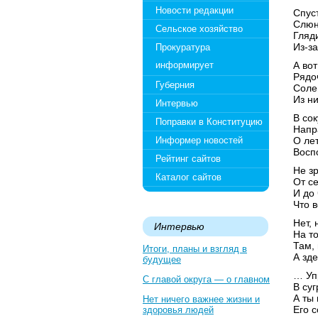
Новости редакции
Спус
Слюн
Сельское хозяйство
Гляд
Из-за
Прокуратура
информирует
А во
Рядо
Губерния
Соле
Из ни
Интервью
В со
Поправки в Конституцию
Напр
Информер новостей
О ле
Восп
Рейтинг сайтов
Не з
Каталог сайтов
От с
И до
Что в
Нет,
Интервью
На то
Там,
Итоги, планы и взгляд в
А зде
будущее
… Уп
С главой округа — о главном
В су
А ты 
Нет ничего важнее жизни и
Его 
здоровья людей