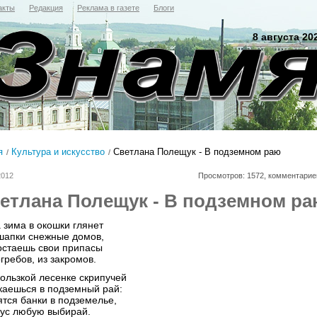
акты
Редакция
Реклама в газете
Блоги
8 августа 20
я
Культура и искусство
Светлана Полещук - В подземном раю
2012
Просмотров: 1572, комментарие
етлана Полещук - В подземном р
 зима в окошки глянет
шапки снежные домов,
остаешь свои припасы
гребов, из закромов.
кользкой лесенке скрипучей
каешься в подземный рай:
ятся банки в подземелье,
кус любую выбирай.