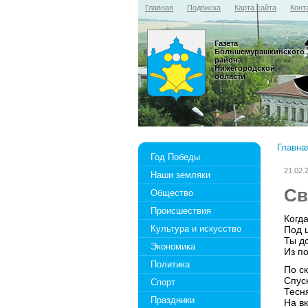
Главная
Подписка
Карта сайта
Конт
Газета
Большемурашкинского
района
Нижегородской
области
Главна
Год Победы
21.02.
Наши земляки
Св
Общество
Происшествия
Когда
Культура и искусство
Под 
Ты д
Экономика
Из по
Политика
По с
Спус
Спорт
Тесн
Праздники
На в