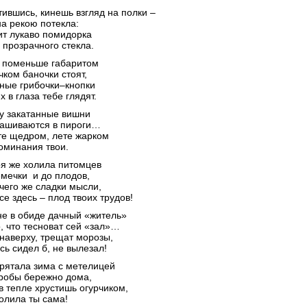
тившись, кинешь взгляд на полки –
а рекою потекла:
ит лукаво помидорка
 прозрачного стекла.
т поменьше габаритом
чком баночки стоят,
ные грибочки–кнопки
х в глаза тебе глядят.
ку закатанные вишни
ашиваются в пироги…
те щедром, лете жарком
оминания твои.
ря же холила питомцев
емечки и до плодов,
 чего же сладки мысли,
се здесь – плод твоих трудов!
 не в обиде дачный «житель»
, что тесноват сей «зал»…
 наверху, трещат морозы,
сь сидел б, не вылезал!
рятала зима с метелицей
гробы бережно дома,
в тепле хрустишь огурчиком,
солила ты сама!