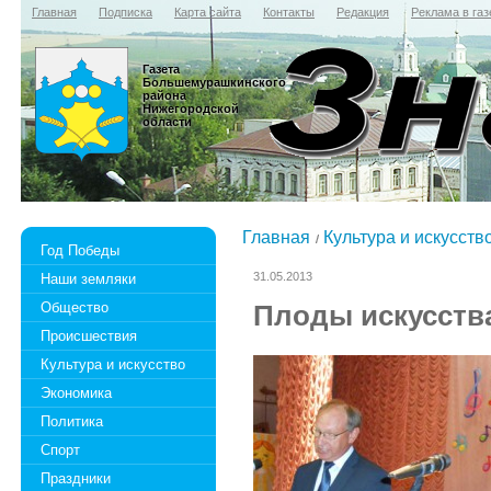
Главная
Подписка
Карта сайта
Контакты
Редакция
Реклама в газ
Газета
Большемурашкинского
района
Нижегородской
области
Главная
Культура и искусств
Год Победы
31.05.2013
Наши земляки
Общество
Плоды искусств
Происшествия
Культура и искусство
Экономика
Политика
Спорт
Праздники