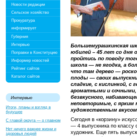
Новости редакции
Сельское хозяйство
Прокуратура
информирует
Губерния
Интервью
Большемурашкинская шк
юбилей – 45 лет со дня 
Поправки в Конституцию
пройтись по поводу того
Информер новостей
школа — не ягодка, а бо
Рейтинг сайтов
что там дерево — роск
Каталог сайтов
плоды — своих выпускни
сладкие, с кислинкой, с 
ароматными и сочными, 
безвкусного, набивающе
Интервью
неповторимые, с ярким
Итоги, планы и взгляд в
художественным вкусом
будущее
Сегодня в «корзину» искус
С главой округа — о главном
— 4 выпускника по классу ф
Нет ничего важнее жизни и
художник. Еще пять выпус
здоровья людей