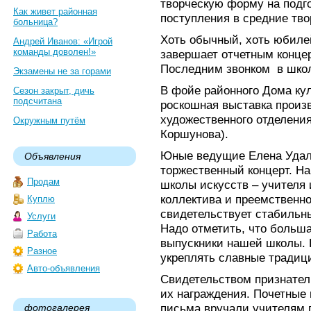
творческую форму на подг
Как живет районная
поступления в средние тво
больница?
Хоть обычный, хоть юбиле
Андрей Иванов: «Игрой
команды доволен!»
завершает отчетным концер
Последним звонком в школ
Экзамены не за горами
В фойе районного Дома ку
Сезон закрыт, дичь
подсчитана
роскошная выставка произ
художественного отделени
Окружным путём
Коршунова).
Юные ведущие Елена Удал
Объявления
торжественный концерт. Н
Продам
школы искусств – учителя 
коллектива и преемственно
Куплю
свидетельствует стабильн
Услуги
Надо отметить, что больша
Работа
выпускники нашей школы. К
Разное
укреплять славные традиц
Авто-объявления
Свидетельством признател
их награждения. Почетные
письма вручали учителям 
фотогалерея