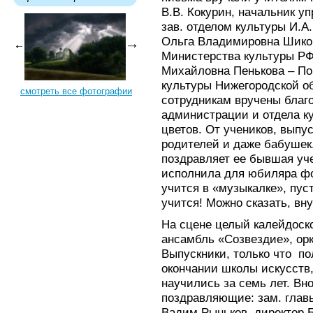
В.В. Кокурин, начальник у
зав. отделом культуры И.А
Ольга Владимировна Шиков
Министерства культуры РФ
Михайловна Пенькова – По
культуры Нижегородской о
смотреть все фотографии
сотрудникам вручены благ
администрации и отдела ку
цветов. От учеников, выпу
родителей и даже бабушек
поздравляет ее бывшая уч
исполнила для юбиляра фо
учится в «музыкалке», пуст
учится! Можно сказать, вн
На сцене целый калейдоск
ансамбль «Созвездие», ор
Выпускники, только что п
окончании школы искусств
научились за семь лет. Вн
поздравляющие: зам. глав
Вадим Рыньков, директор 