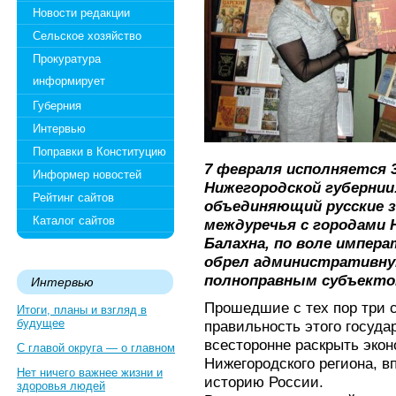
Новости редакции
Сельское хозяйство
Прокуратура
информирует
Губерния
Интервью
Поправки в Конституцию
7 февраля исполняется 3
Информер новостей
Нижегородской губернии
Рейтинг сайтов
объединяющий русские з
Каталог сайтов
междуречья с городами 
Балахна, по воле импер
обрел административну
полноправным субъекто
Интервью
Прошедшие с тех пор три 
Итоги, планы и взгляд в
будущее
правильность этого госуда
всесторонне раскрыть эко
С главой округа — о главном
Нижегородского региона, 
Нет ничего важнее жизни и
историю России.
здоровья людей