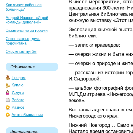
В числе мероприятий, кото
Как живет районная
празднования 300-летия Ни
больница?
Центральная библиотека и
Андрей Иванов: «Игрой
книжную выставку «Этот ца
команды доволен!»
Экспозиция книжной выста
Экзамены не за горами
библиотеки:
Сезон закрыт, дичь
подсчитана
— записки краеведов;
Окружным путём
— очерки жизни и быта ниж
— очерки о природе и жит
Объявления
— рассказы из истории гор
Продам
И.Сидоровой;
Куплю
— альбом фотографий фот
Услуги
М.П.Дмитриева «Нижегород
веков».
Работа
Разное
Выставка адресована всем,
Авто-объявления
Нижегородского края.
Нижний Новгород… Само на
Настало время остановитьс
фотогалерея