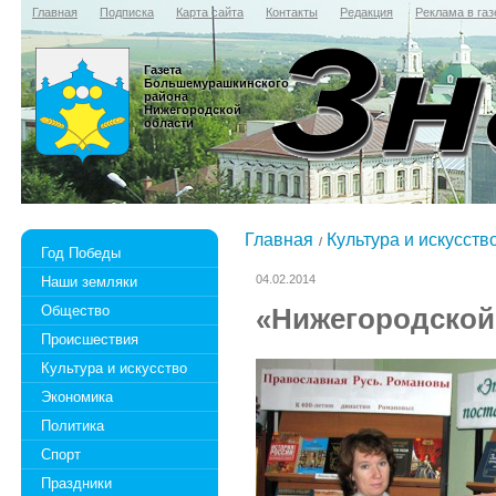
Главная
Подписка
Карта сайта
Контакты
Редакция
Реклама в газ
Газета
Большемурашкинского
района
Нижегородской
области
Главная
Культура и искусств
Год Победы
04.02.2014
Наши земляки
Общество
«Нижегородской
Происшествия
Культура и искусство
Экономика
Политика
Спорт
Праздники