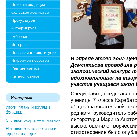
Новости редакции
Сельское хозяйство
Прокуратура
информирует
Губерния
Интервью
Поправки в Конституцию
В апреле этого года Цен
Информер новостей
Дементьева проводила 
Рейтинг сайтов
экологический конкурс т
Каталог сайтов
вдохновляющая на творч
участие учащиеся школ 
Среди работ, представленн
Интервью
ученицы 7 класса Карабат
общеобразовательной шко
Итоги, планы и взгляд в
будущее
родная», руководитель раб
литературы Марина Анатол
С главой округа — о главном
высоко оценило творческий
Нет ничего важнее жизни и
стихотворение было опубл
здоровья людей