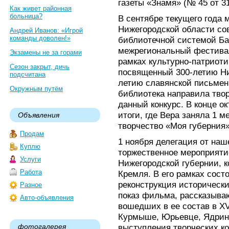
газеты «Знамя» (№ 45 от 31
Как живет районная
больница?
В сентябре текущего года 
Нижегородской области со
Андрей Иванов: «Игрой
команды доволен!»
библиотечной системой Ба
межрегиональный фестивал
Экзамены не за горами
рамках культурно-патриоти
Сезон закрыт, дичь
посвященный 300-летию Ни
подсчитана
летию славянской письмен
Окружным путём
библиотека направила тво
данный конкурс. В конце о
итоги, где Вера заняла 1 
Объявления
творчество «Моя губерния»
Продам
1 ноября делегация от наш
Куплю
торжественное мероприяти
Услуги
Нижегородской губернии, к
Работа
Кремля. В его рамках сост
реконструкция исторически
Разное
показ фильма, рассказыва
Авто-объявления
вошедших в ее состав в XV
Курмыше, Юрьевце, Ядрине
фотогалерея
выступления творческих ко