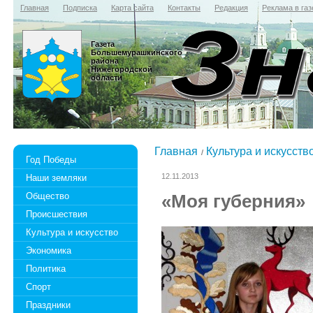
Главная
Подписка
Карта сайта
Контакты
Редакция
Реклама в газ
Газета
Большемурашкинского
района
Нижегородской
области
Главная
Культура и искусств
Год Победы
12.11.2013
Наши земляки
Общество
«Моя губерния»
Происшествия
Культура и искусство
Экономика
Политика
Спорт
Праздники