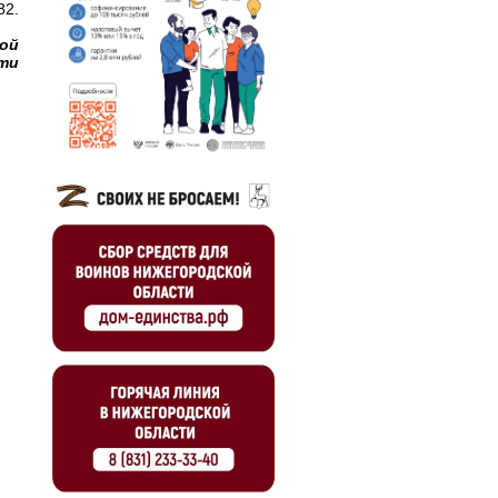
82.
кой
ти