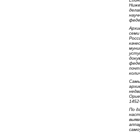
Един
Ниже
дела
науч
феде
Архи
семи
Росс
каче
муни
усту
доку
феде
почт
коли
Самы
архи
недв
Орие
1452
По д
наст
выяв
аппа
само