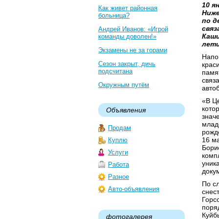
10 я
Как живет районная
Ниже
больница?
по д
связ
Андрей Иванов: «Игрой
Каши
команды доволен!»
лети
Экзамены не за горами
Напо
Сезон закрыт, дичь
крас
подсчитана
памя
связ
Окружным путём
авто
«В Ц
кото
Объявления
знач
млад
Продам
рожд
16 ма
Куплю
Бори
Услуги
комп
уник
Работа
доку
Разное
По с
Авто-объявления
снест
Горсо
поря
Куйб
фотогалерея