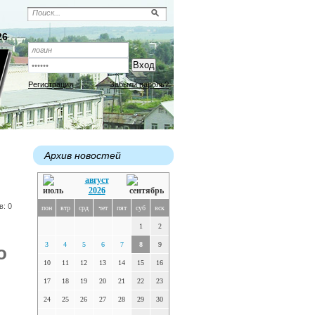
26
Регистрация
Забыли пароль?
Архив новостей
август
2026
в: 0
пон
втр
срд
чет
пят
суб
вск
1
2
3
4
5
6
7
8
9
о
10
11
12
13
14
15
16
17
18
19
20
21
22
23
24
25
26
27
28
29
30