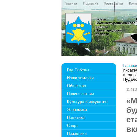
Главная
Подписка
Карта сайта
Конт
Газета
Большемурашкинского
района
Нижегородской
области
Главна
Год Победы
писате
федера
Наши земляки
Пудал
Общество
11.01.
Происшествия
«М
Культура и искусство
бу
Экономика
ст
Политика
Спорт
вк
Праздники