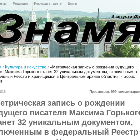
акты
Редакция
Реклама в газете
Блоги
8 августа 20
я
Культура и искусство
«Метрическая запись о рождении будущего
ля Максима Горького станет 32 уникальным документом, включенным в
льный Реестр и хранящимся в Центральном архиве области», - Борис
ов
2018
Просмотров: 999, комментарие
етрическая запись о рождении
дущего писателя Максима Горьког
анет 32 уникальным документом,
люченным в федеральный Реестр