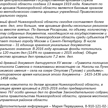
ая централизованная Государственная архивная служба
городской области создана 13 января 1919 года. Комитет по
м архивов Нижегородской области является базовым органом
но-методического совета архивных учреждений Приволжского
рального округа.
вный фонд Нижегородской области сегодня составляет более
 млн. дел, это больше, чем архивные фонды нескольких регионов
ии вместе взятых. По данным Росархива, по объему, количеству 
ству собранных документов, находящихся на государственном и
ципальном хранении, Нижегородская область среди субъектов 
пает только городу Москве и Санкт-Петербургу. В числе
ментов – 31 единица хранения уникальных документов
рального значения. В 2016 году архивные фонды пополнились
и 120 тысяч дел (114% по сравнению с 2015 годом). Общее
чество архивных дел превысило 7,2 млн. дел.
й древний документ датируется XV веком - «Грамота полоцког
епископа Симеона о пожаловании монастырю св. Николы на Лучн
ижимого имения – села на озере Отулове (Тулове) с угодьями».
нтировочное время написания этого документа - 1415-1436 или
-1458 годы.
анным комитета по делам архивов Нижегородской области, в
оящее время архивный в 2015-2016 годах предварительно
лено 767 особо ценных дел по фондам Законодательного собрани
рата правительства Нижегородской области, органов местног
управления районов области.
Дополнительная информация – Мария Первушкина, 8-910-121-02-