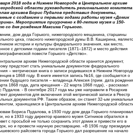
нваря 2018 года в Нижнем Новгороде в Центральном архиве
городской области руководитель регионального комитета
елам архивов Борис Пудалов представил документы,
анные с созданием и первыми годами работы музея «Домик
рина». Мероприятие приурочено к 80-летию музея и 150-
ю со дня рождения Максима Горького.
мним, дом деда Горького, нижегородского мещанина, старшины
ильного цеха, гласного нижегородской думы В.В. Каширина, являет
тником истории и культуры федерального значения, как место,
анное с детскими годами писателя (1871–1872) и место действия
биографической повести Горького «Детство».
ентральном архиве Нижегородской области хранится документ,
рому предстоит стать уникальным документом федерального
ения – метрическая книга о записи родившихся в Нижнем Новгород
енцев в 1868 году. В книге имеется запись №16, где сообщается о
ении будущего писателя – младенца Алексея (прим. дата рождения
рта 1868 года, дата крещения - 22 марта 1868 года), - рассказал
с Пудалов. - В сентябре 2017 года мы уже направили в Росархив
лект документов для включения этой метрической записи в Реестр
альных документов РФ. Таким образом, он станет 32-ым уникальны
ментом, хранящемся в Центральном архиве Нижегородской област
ловам Бориса Пудалова, в 1930 году дом деда Горького планирова
и, но в 1933 году директор краевого музея Ситников обратился в
вет с просьбой не только сохранить этот домик и привести его в
док, но и провести научную реставрацию. «В 1936 году президиум
ышевского райсовета города Горького дал разрешение на начало