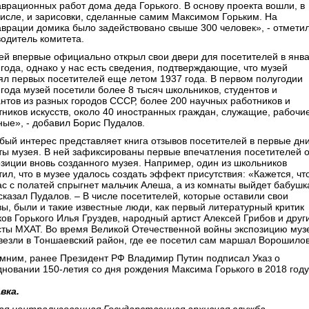
аврационных работ дома деда Горького. В основу проекта вошли, в
числе, и зарисовки, сделанные самим Максимом Горьким. На
аврации домика было задействовано свыше 300 человек», - отмети
водитель комитета.
ей впервые официально открыл свои двери для посетителей в янв
 года, однако у нас есть сведения, подтверждающие, что музей
ял первых посетителей еще летом 1937 года. В первом полугодии
 года музей посетили более 8 тысяч школьников, студентов и
антов из разных городов СССР, более 200 научных работников и
тников искусств, около 40 иностранных граждан, служащие, рабочие
ные», - добавил Борис Пудалов.
бый интерес представляет книга отзывов посетителей в первые дн
ты музея. В ней зафиксированы первые впечатления посетителей о
озиции вновь созданного музея. Например, один из школьников
ил, что в музее удалось создать эффект присутствия: «Кажется, чт
ас с полатей спрыгнет мальчик Алеша, а из комнаты выйдет бабушк
сказал Пудалов. – В числе посетителей, которые оставили свои
вы, были и такие известные люди, как первый литературный критик
ков Горького Илья Груздев, народный артист Алексей Грибов и друг
сты МХАТ. Во время Великой Отечественной войны экспозицию муз
везли в Тоншаевский район, где ее посетил сам маршал Ворошилов
мним, ранее Президент РФ Владимир Путин подписал Указ о
дновании 150-летия со дня рождения Максима Горького в 2018 году
вка.