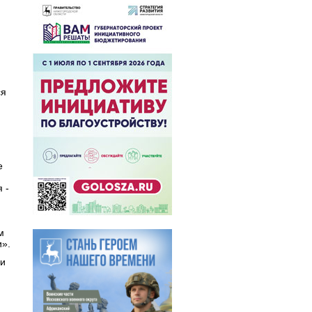
ся
е
 -
м
и».
ли