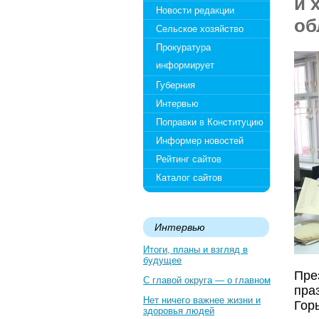
и 
Новости редакции
об
Сельское хозяйство
Прокуратура
информирует
Губерния
Интервью
Поправки в Конституцию
Информер новостей
Рейтинг сайтов
Каталог сайтов
Интервью
Итоги, планы и взгляд в
будущее
Пре
С главой округа — о главном
пра
Нет ничего важнее жизни и
Горь
здоровья людей