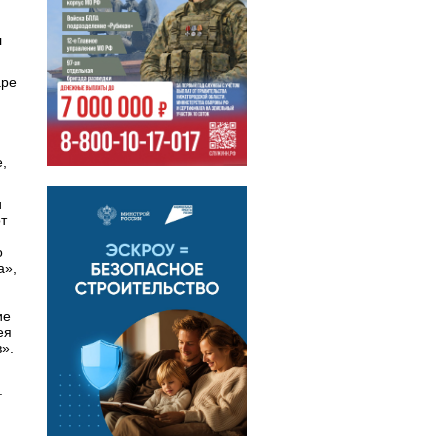
л
аре
,
и
т
о
а»,
ие
ея
».
.