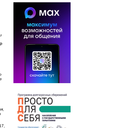
и
РФ
о
е
я,
о
17,