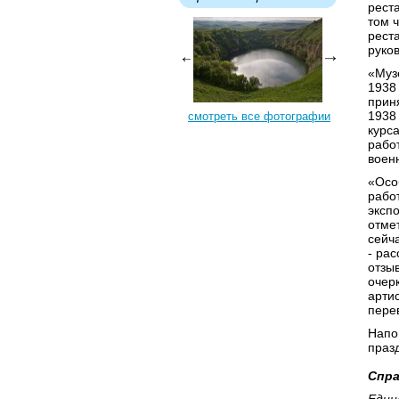
рест
том 
рест
руко
«Муз
1938
прин
1938
смотреть все фотографии
курс
рабо
воен
«Осо
рабо
эксп
отмет
сейч
- рас
отзы
очер
арти
пере
Напо
праз
Спра