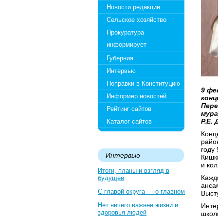
Новости редакции
Сельское хозяйство
Прокуратура
информирует
Губерния
Интервью
Поправки в Конституцию
9 фе
Информер новостей
конц
Пере
Рейтинг сайтов
мура
Р.Е.
Каталог сайтов
Конц
район
году 
Интервью
Кишк
и ко
Итоги, планы и взгляд в
Кажд
будущее
анса
С главой округа — о главном
Выст
Нет ничего важнее жизни и
Инте
здоровья людей
школ