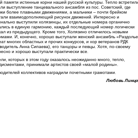
й памяти истинные корни нашей русской культуры. Тепло встретил
ели выступление танцевального ансамбля из пос. Советский, где
чки более плавными движениями, а мальчики – почти брейком
тали взаимодополняющий рисунок движений. Интересно и
инально выступили холязинцы, их отдельные номера органично
ались в единую гармонию, каждый последующий номер логически
кал из предыдущего. Кроме того, Холязино отличилось новыми
юмами. И, конечно, хорошо выступали женский ансамбль «Раздолье
еат многих областных и прочих конкурсов, и хор ветеранов РДК
оводитель Анна Сипаева), его танцоры и певцы. Хотя, по-своему
ресно и хорошо выступали практически все.
ли, которых в этом году оказалось неожиданно много, тепло,
дисментами, принимали артистов своей «малой родины».
водителей коллективов наградили почетными грамотами.
Любовь Линцо