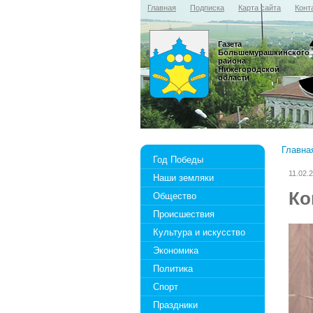
Главная
Подписка
Карта сайта
Конт
Газета
Большемурашкинского
района
Нижегородской
области
Главна
Год Победы
11.02.
Наши земляки
Ко
Общество
Происшествия
Культура и искусство
Экономика
Политика
Спорт
Праздники