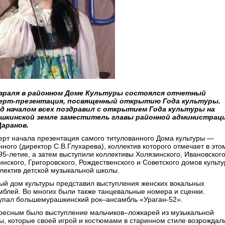
враля в районном Доме Культуры состоялся отчетный
ерт-презентация, посвященный открытию Года культуры.
д началом всех поздравил с открытием Года культуры на
шкинской земле заместитель главы районной администрац
 Даранов.
ерт начала презентация самого титулованного Дома культуры —
ного (директор С.В.Глухарева), коллектив которого отмечает в это
95-летие, а затем выступили коллективы Холязинского, Ивановского
инского, Григоровского, Рождественского и Советского домов культ
ллектив детской музыкальной школы.
ый дом культуры представил выступления женских вокальных
мблей. Во многих были также танцевальные номера и сценки.
упал большемурашкинский рок–ансамбль «Ураган-52».
ресным было выступление мальчиков–ложкарей из музыкальной
ы, которые своей игрой и костюмами в старинном стиле возрождал