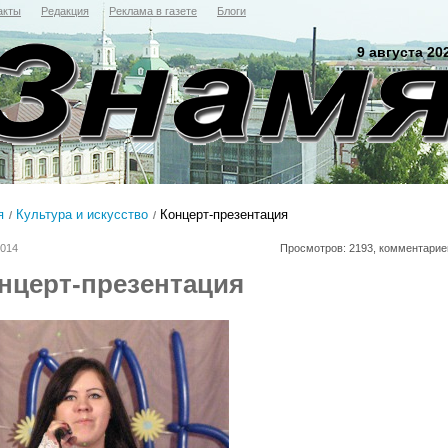
акты
Редакция
Реклама в газете
Блоги
9 августа 20
я
Культура и искусство
Концерт-презентация
2014
Просмотров: 2193, комментарие
нцерт-презентация