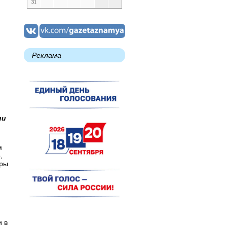
31
Реклама
ии
м
,
уры
и в