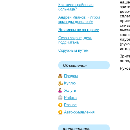
наше
Как живет районная
зрит
больница?
дево
спле
Андрей Иванов: «Игрой
ориг
команды доволен!»
слив
Экзамены не за горами
выте
кост
Сезон закрыт, дичь
лаур
подсчитана
(рук
инте
Окружным путём
Зрите
апло
Объявления
Руко
Продам
Куплю
Услуги
Работа
Разное
Авто-объявления
фотогалерея