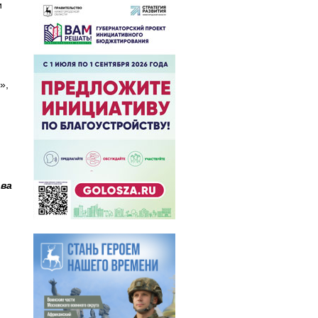
и
»,
ва