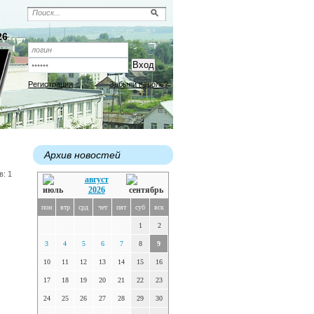
26
Регистрация
Забыли пароль?
Архив новостей
в: 1
август
2026
пон
втр
срд
чет
пят
суб
вск
1
2
3
4
5
6
7
8
9
10
11
12
13
14
15
16
17
18
19
20
21
22
23
24
25
26
27
28
29
30