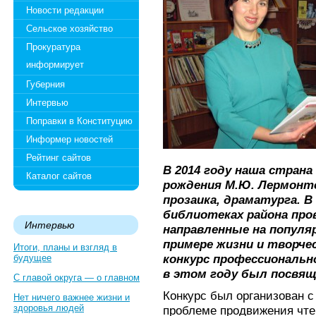
Новости редакции
Сельское хозяйство
Прокуратура
информирует
Губерния
Интервью
Поправки в Конституцию
Информер новостей
Рейтинг сайтов
В 2014 году наша страна
Каталог сайтов
рождения М.Ю. Лермонто
прозаика, драматурга. В
библиотеках района про
Интервью
направленные на популя
примере жизни и творче
Итоги, планы и взгляд в
конкурс профессиональ
будущее
в этом году был посвя
С главой округа — о главном
Конкурс был организован 
Нет ничего важнее жизни и
здоровья людей
проблеме продвижения чте