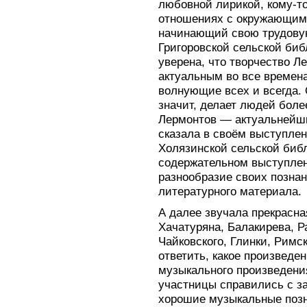
любовной лирикой, кому-то
отношениях с окружающим 
начинающий свою трудову
Григоровской сельской биб
уверена, что творчество Л
актуальным во все времена
волнующие всех и всегда. 
значит, делает людей боле
Лермонтов — актуальнейш
сказала в своём выступле
Холязинской сельской биб
содержательном выступле
разнообразие своих позна
литературного материала.
А далее звучала прекрасн
Хачатуряна, Балакирева, 
Чайковского, Глинки, Римс
ответить, какое произведе
музыкального произведения
участницы справились с з
хорошие музыкальные позн