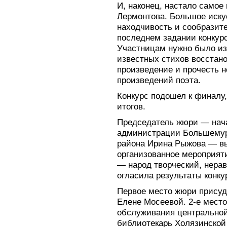
И, наконец, настало самое
Лермонтова. Большое иску
находчивость и сообразите
последнем задании конкур
Участницам нужно было из
известных стихов восстано
произведение и прочесть н
произведений поэта.
Конкурс подошел к финалу
итогов.
Председатель жюри — нача
администрации Большемур
района Ирина Рыжова — вы
организованное мероприяти
— народ творческий, нера
огласила результаты конку
Первое место жюри присуд
Елене Мосеевой. 2-е мест
обслуживания центральной
библиотекарь Холязинской