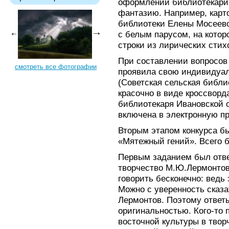
оформлении библиотекари
фантазию. Например, карто
библиотеки Елены Мосеево
с белым парусом, на кото
строки из лирических стих
При составлении вопросов
смотреть все фотографии
проявила свою индивидуал
(Советская сельская библи
красочно в виде кроссвор
библиотекаря Ивановской 
включена в электронную п
Вторым этапом конкурса б
«Мятежный гений». Всего 
Первым заданием был отве
творчество М.Ю.Лермонтов
говорить бесконечно: ведь 
Можно с уверенность сказат
Лермонтов. Поэтому ответ
оригинальностью. Кого-то 
восточной культуры в творч