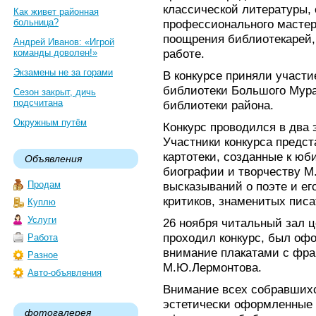
классической литературы,
Как живет районная
больница?
профессионального мастер
поощрения библиотекарей,
Андрей Иванов: «Игрой
работе.
команды доволен!»
Экзамены не за горами
В конкурсе приняли участи
библиотеки Большого Мура
Сезон закрыт, дичь
подсчитана
библиотеки района.
Окружным путём
Конкурс проводился в два 
Участники конкурса предст
картотеки, созданные к юб
Объявления
биографии и творчеству М
Продам
высказываний о поэте и ег
критиков, знаменитых писа
Куплю
Услуги
26 ноября читальный зал ц
проходил конкурс, был оф
Работа
внимание плакатами с фра
Разное
М.Ю.Лермонтова.
Авто-объявления
Внимание всех собравшихс
эстетически оформленные 
фотогалерея