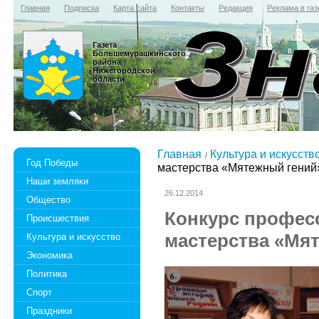
Главная
Подписка
Карта сайта
Контакты
Редакция
Реклама в газ
Газета
Большемурашкинского
района
Нижегородской
области
Главная
Культура и искусств
Год Победы
мастерства «Мятежный гений
Наши земляки
26.12.2014
Общество
Конкурс профес
Происшествия
мастерства «Мя
Культура и искусство
Экономика
Политика
Спорт
Праздники