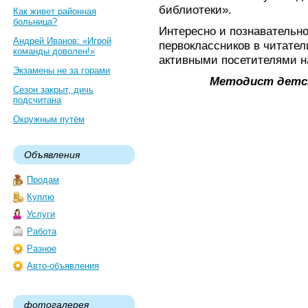
библиотеки».
Как живет районная
больница?
Интересно и познавательн
Андрей Иванов: «Игрой
первоклассников в читател
команды доволен!»
активными посетителями н
Экзамены не за горами
Методист детс
Сезон закрыт, дичь
подсчитана
Окружным путём
Объявления
Продам
Куплю
Услуги
Работа
Разное
Авто-объявления
фотогалерея