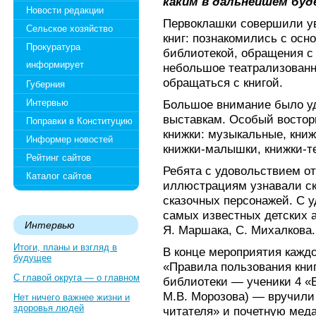
каким в дальнейшем бу
Новости редакции
Первоклашки совершили ув
Сельское хозяйство
книг: познакомились с ос
Прокуратура
библиотекой, обращения с
информирует
небольшое театрализованно
обращаться с книгой.
Губерния
Интервью
Большое внимание было у
выставкам. Особый востор
Поправки в Конституцию
книжки: музыкальные, книж
Информер новостей
книжки-малышки, книжки-те
Рейтинг сайтов
Ребята с удовольствием от
Каталог сайтов
иллюстрациям узнавали ска
сказочных персонажей. С 
самых известных детских ав
Интервью
Я. Маршака, С. Михалкова.
Итоги, планы и взгляд в
В конце мероприятия кажд
будущее
«Правила пользования книг
С главой округа — о главном
библиотеки — ученики 4 «Б
М.В. Морозова) — вручили
Нет ничего важнее жизни и
здоровья людей
читателя» и почетную мед