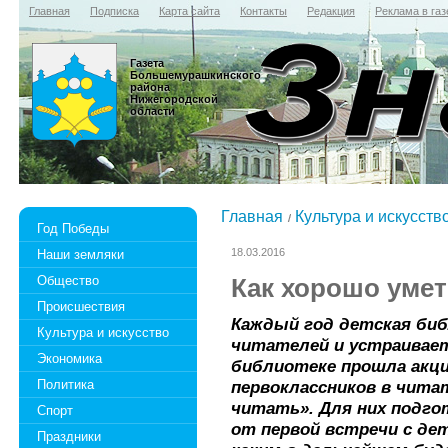
Главная
Подписка
Карта сайта
Контакты
Редакция
Реклама в газ
Газета
Большемурашкинского
района
Нижегородской
области
Главная
Культура и искусств
Год Победы
18.03.2016
Наши земляки
Общество
Как хорошо умет
Происшествия
Каждый год детская би
Культура и искусство
читателей и устраивает
Экономика
библиотеке прошла акци
Политика
первоклассников в чита
читать». Для них подго
Спорт
от первой встречи с де
Праздники