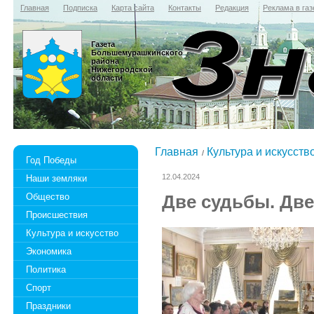
Главная
Подписка
Карта сайта
Контакты
Редакция
Реклама в газ
Газета
Большемурашкинского
района
Нижегородской
области
Главная
Культура и искусств
Год Победы
12.04.2024
Наши земляки
Общество
Две судьбы. Две
Происшествия
Культура и искусство
Экономика
Политика
Спорт
Праздники