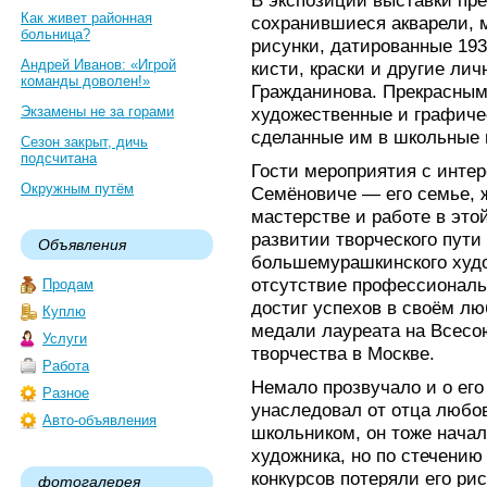
В экспозиции выставки пр
Как живет районная
сохранившиеся акварели, 
больница?
рисунки, датированные 193
Андрей Иванов: «Игрой
кисти, краски и другие ли
команды доволен!»
Гражданинова. Прекрасным
Экзамены не за горами
художественные и графиче
сделанные им в школьные г
Сезон закрыт, дичь
подсчитана
Гости мероприятия с инте
Окружным путём
Семёновиче — его семье, ж
мастерстве и работе в это
развитии творческого пути
Объявления
большемурашкинского худо
отсутствие профессиональ
Продам
достиг успехов в своём л
Куплю
медали лауреата на Всесо
Услуги
творчества в Москве.
Работа
Немало прозвучало и о его
Разное
унаследовал от отца любов
Авто-объявления
школьником, он тоже начал
художника, но по стечению
конкурсов потеряли его рис
фотогалерея