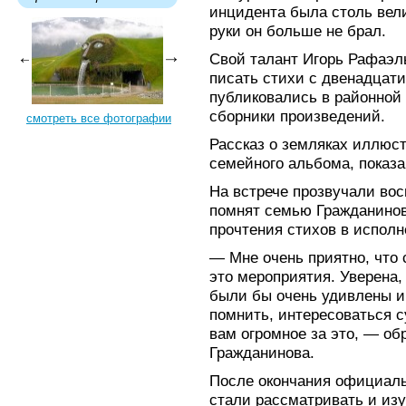
инцидента была столь велик
руки он больше не брал.
Свой талант Игорь Рафаэль
писать стихи с двенадцати 
публиковались в районной
сборники произведений.
смотреть все фотографии
Рассказ о земляках иллюс
семейного альбома, показ
На встрече прозвучали во
помнят семью Гражданиновы
прочтения стихов в испол
— Мне очень приятно, что
это мероприятия. Уверена,
были бы очень удивлены и 
помнить, интересоваться 
вам огромное за это, — о
Гражданинова.
После окончания официаль
стали рассматривать и из