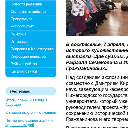
Новости редакции
Сельское хозяйство
Прокуратура
информирует
Губерния
Интервью
В воскресенье, 7 апреля
Поправки в Конституцию
историко-художественн
выставки «Две судьбы. 
Информер новостей
Рафаэля Семеновича и И
Рейтинг сайтов
Гражданиновых».
Каталог сайтов
Над созданием экспозиции
совместно с Дмитрием Ки
наук, заведующим кафедр
Интервью
Нижегородского государств
Итоги, планы и взгляд в
университета, который уже
будущее
руководителем проекта «Ф
С главой округа — о главном
сохранению исторической 
Гражданинова и его творче
Нет ничего важнее жизни и
здоровья людей