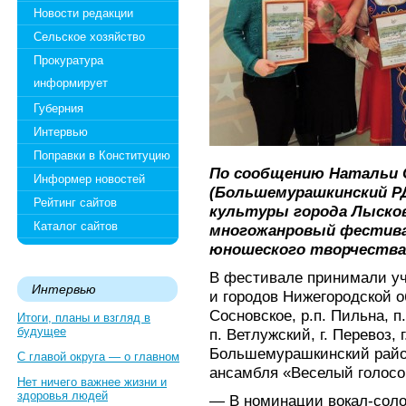
Новости редакции
Сельское хозяйство
Прокуратура
информирует
Губерния
Интервью
Поправки в Конституцию
По сообщению Натальи
Информер новостей
(Большемурашкинский РДК
Рейтинг сайтов
культуры города Лыско
Каталог сайтов
многожанровый фестива
юношеского творчества 
В фестивале принимали уч
Интервью
и городов Нижегородской об
Сосновское, р.п. Пильна, п.
Итоги, планы и взгляд в
будущее
п. Ветлужский, г. Перевоз, г
Большемурашкинский райо
С главой округа — о главном
ансамбля «Веселый голосо
Нет ничего важнее жизни и
здоровья людей
— В номинации вокал-соло