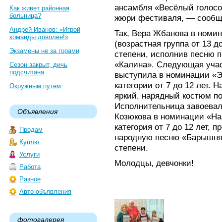
ансамбля «Весёлый голосо
Как живет районная
больница?
жюри фестиваля, — сообщ
Андрей Иванов: «Игрой
Так, Вера Жбанова в номи
команды доволен!»
(возрастная группа от 13 д
Экзамены не за горами
степени, исполнив песню 
«Калина». Следующая учас
Сезон закрыт, дичь
подсчитана
выступила в номинации «Э
категории от 7 до 12 лет. 
Окружным путём
яркий, нарядный костюм по
Исполнительница завоевал
Объявления
Козюкова в номинации «На
категория от 7 до 12 лет,
Продам
народную песню «Барышня»
Куплю
степени.
Услуги
Молодцы, девчонки!
Работа
Разное
Авто-объявления
фотогалерея