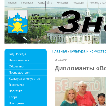
Главная
Подписка
Карта сайта
Контакты
Редакция
Реклама в газ
Газета
Большемурашкинского
района
Нижегородской
области
Главная
Культура и искусств
Год Победы
05.12.2014
Наши земляки
Общество
Дипломанты «Во
Происшествия
Культура и искусство
Экономика
Политика
Спорт
Праздники