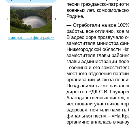
песни гражданско-патриоти
военных лет, комсомольско
Родине.
— Отработали на все 100%
работы, все отлично, все 
В адрес хора прозвучало о
смотреть все фотографии
заместителя министра фин
Нижегородской области На
заместителя главы районн
главы администрации посе
Тезенина и его заместител
местного отделения парти
организации «Союза пенси
Поздравили также начальни
директор РДК С.В. Глухаре
благодарственных писем, 
чествовали участников хо
здоровья, почтили память
финальная песня – «На Кр
органично вплелась в кан