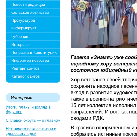
Новости редакции
Сельское хозяйство
Прокуратура
информирует
Губерния
Интервью
Поправки в Конституцию
Газета «Знамя» уже соо
Информер новостей
народному хору ветерано
Рейтинг сайтов
состоялся юбилейный ко
Каталог сайтов
Хор ветеранов своей творч
сохранить народное песен
вклад в развитие художест
Интервью
также в военно-патриотиче
15 лет коллектив исполни
Итоги, планы и взгляд в
направлений. И вот, как по
будущее
сводами РДК.
С главой округа — о главном
В красиво оформленном и 
Нет ничего важнее жизни и
собрались истинные поклон
здоровья людей