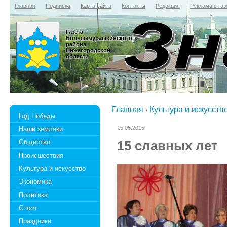
Главная
Подписка
Карта сайта
Контакты
Редакция
Реклама в газ
Газета
Большемурашкинского
района
Нижегородской
области
Главная
Культура и искусств
Год Победы
15.05.2015
Наши земляки
Общество
15 славных лет
Происшествия
Культура и искусство
Экономика
Политика
Спорт
Праздники