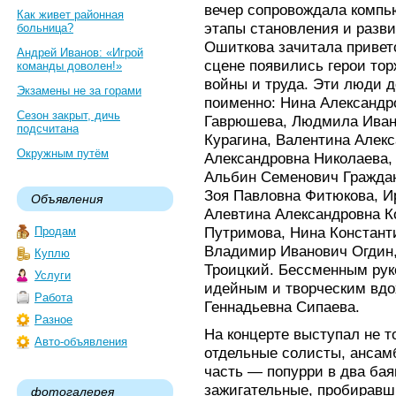
вечер сопровождала компь
Как живет районная
этапы становления и разв
больница?
Ошиткова зачитала приветс
Андрей Иванов: «Игрой
сцене появились герои тор
команды доволен!»
войны и труда. Эти люди д
Экзамены не за горами
поименно: Нина Александр
Сезон закрыт, дичь
Гаврюшева, Людмила Иван
подсчитана
Курагина, Валентина Алек
Окружным путём
Александровна Николаева,
Альбин Семенович Граждан
Зоя Павловна Фитюкова, И
Объявления
Алевтина Александровна К
Путримова, Нина Констант
Продам
Владимир Иванович Огдин
Куплю
Троицкий. Бессменным рук
Услуги
идейным и творческим вдо
Работа
Геннадьевна Сипаева.
Разное
На концерте выступал не то
Авто-объявления
отдельные солисты, ансам
часть — попурри в два бая
зажигательные, пробиравш
фотогалерея