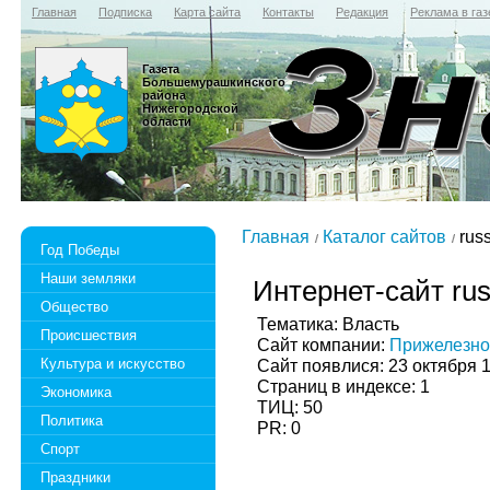
Главная
Подписка
Карта сайта
Контакты
Редакция
Реклама в газ
Газета
Большемурашкинского
района
Нижегородской
области
Главная
Каталог сайтов
russ
Год Победы
Наши земляки
Интернет-сайт rus
Общество
Тематика: Власть
Происшествия
Сайт компании:
Прижелезно
Культура и искусство
Сайт появлися: 23 октября 
Страниц в индексе: 1
Экономика
ТИЦ: 50
Политика
PR: 0
Спорт
Праздники