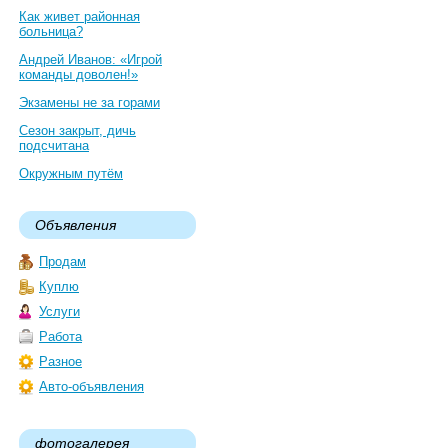
Как живет районная
больница?
Андрей Иванов: «Игрой
команды доволен!»
Экзамены не за горами
Сезон закрыт, дичь
подсчитана
Окружным путём
Объявления
Продам
Куплю
Услуги
Работа
Разное
Авто-объявления
фотогалерея