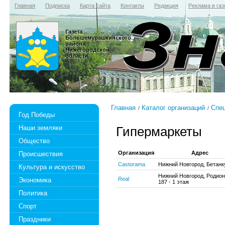
Главная
Подписка
Карта сайта
Контакты
Редакция
Реклама в газ
Газета
Большемурашкинского
района
Нижегородской
области
Главная
Каталог организаций
Спе
Год Победы
Наши земляки
Гипермаркеты
Общество
Организация
Адрес
Происшествия
Castorama
Нижний Новгород, Бетанк
Культура и искусство
Нижний Новгород, Родион
Real
Экономика
187 - 1 этаж
Политика
Спорт
Праздники