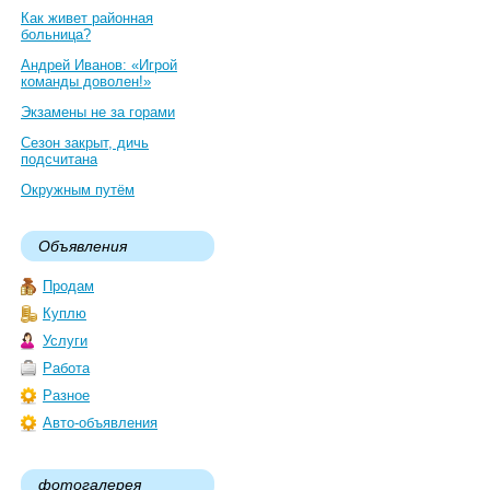
Как живет районная
больница?
Андрей Иванов: «Игрой
команды доволен!»
Экзамены не за горами
Сезон закрыт, дичь
подсчитана
Окружным путём
Объявления
Продам
Куплю
Услуги
Работа
Разное
Авто-объявления
фотогалерея