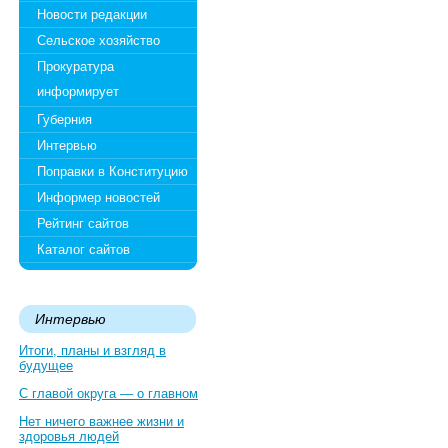
Новости редакции
Сельское хозяйство
Прокуратура
информирует
Губерния
Интервью
Поправки в Конституцию
Информер новостей
Рейтинг сайтов
Каталог сайтов
Интервью
Итоги, планы и взгляд в
будущее
С главой округа — о главном
Нет ничего важнее жизни и
здоровья людей