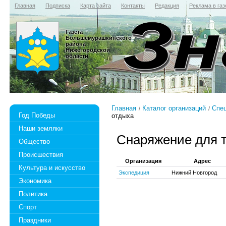
Главная
Подписка
Карта сайта
Контакты
Редакция
Реклама в газ
Газета
Большемурашкинского
района
Нижегородской
области
Главная
Каталог организаций
Спе
Год Победы
отдыха
Наши земляки
Снаряжение для т
Общество
Происшествия
Организация
Адрес
Культура и искусство
Экспедиция
Нижний Новгород
Экономика
Политика
Спорт
Праздники