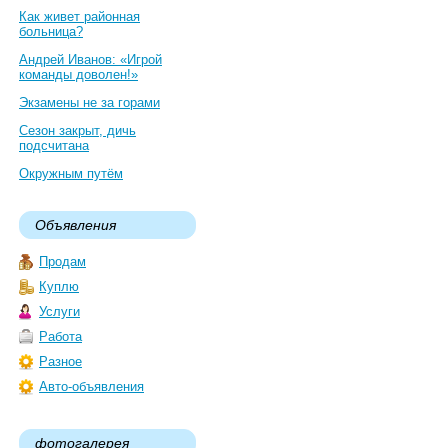
Как живет районная
больница?
Андрей Иванов: «Игрой
команды доволен!»
Экзамены не за горами
Сезон закрыт, дичь
подсчитана
Окружным путём
Объявления
Продам
Куплю
Услуги
Работа
Разное
Авто-объявления
фотогалерея