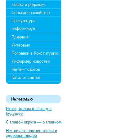
Новости редакции
Сельское хозяйство
Прокуратура
информирует
Губерния
Интервью
Поправки в Конституцию
Информер новостей
Рейтинг сайтов
Каталог сайтов
Интервью
Итоги, планы и взгляд в
будущее
С главой округа — о главном
Нет ничего важнее жизни и
здоровья людей