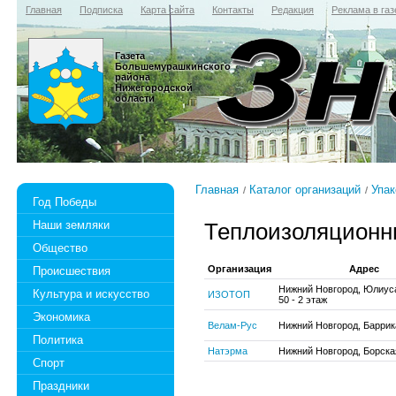
Главная
Подписка
Карта сайта
Контакты
Редакция
Реклама в газ
Газета
Большемурашкинского
района
Нижегородской
области
Главная
Каталог организаций
Упак
Год Победы
Наши земляки
Теплоизоляционн
Общество
Организация
Адрес
Происшествия
Нижний Новгород, Юлиус
Культура и искусство
ИЗОТОП
50 - 2 этаж
Экономика
Велам-Рус
Нижний Новгород, Баррика
Политика
Натэрма
Нижний Новгород, Борска
Спорт
Праздники