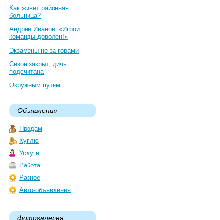
Как живет районная
больница?
Андрей Иванов: «Игрой
команды доволен!»
Экзамены не за горами
Сезон закрыт, дичь
подсчитана
Окружным путём
Объявления
Продам
Куплю
Услуги
Работа
Разное
Авто-объявления
фотогалерея