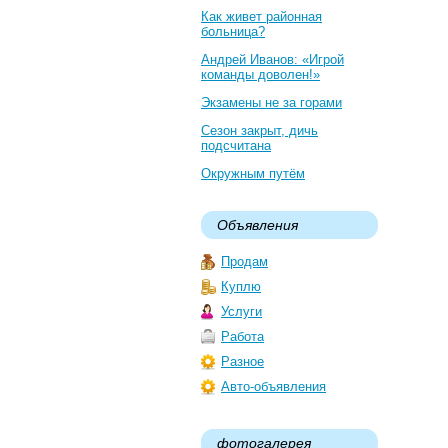
Как живет районная
больница?
Андрей Иванов: «Игрой
команды доволен!»
Экзамены не за горами
Сезон закрыт, дичь
подсчитана
Окружным путём
Объявления
Продам
Куплю
Услуги
Работа
Разное
Авто-объявления
фотогалерея