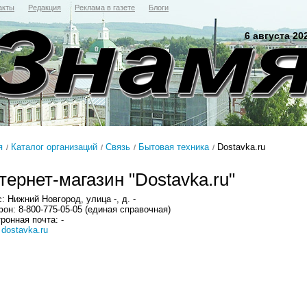
акты
Редакция
Реклама в газете
Блоги
6 августа 20
я
Каталог организаций
Связь
Бытовая техника
Dostavka.ru
тернет-магазин "Dostavka.ru"
: Нижний Новгород, улица -, д. -
он: 8-800-775-05-05 (единая справочная)
ронная почта: -
:
dostavka.ru