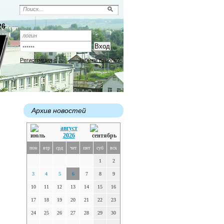
26
Регистрация
Забыли пароль?
Архив новостей
август
2026
пон
втр
срд
чет
пят
суб
вск
1
2
3
4
5
6
7
8
9
10
11
12
13
14
15
16
17
18
19
20
21
22
23
24
25
26
27
28
29
30