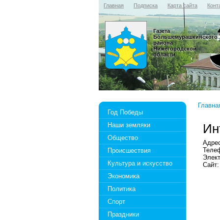
Главная
Подписка
Карта сайта
Конт
Газета
Большемурашкинского
района
Нижегородской
области
Главна
Год Победы
Наши земляки
Ин
Общество
Адрес
Телеф
Происшествия
Элект
Культура и искусство
Сайт
Экономика
Политика
Спорт
Праздники