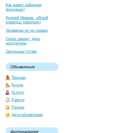
Как живет районная
больница?
Андрей Иванов: «Игрой
команды доволен!»
Экзамены не за горами
Сезон закрыт, дичь
подсчитана
Окружным путём
Объявления
Продам
Куплю
Услуги
Работа
Разное
Авто-объявления
фотогалерея