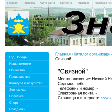
Главная
Подписка
Карта сайта
Контакты
Редакция
Реклама в газ
Газета
Большемурашкинского
района
Нижегородской
области
Главная
Каталог организаци
Год Победы
Связной
Наши земляки
"Связной"
Общество
Происшествия
Местоположение: Нижний Нов
Культура и искусство
Седьмое небо
Телефонный номер: -
Экономика
Электронная почта: -
Политика
Страница в интернете:
svyaz
Спорт
Праздники