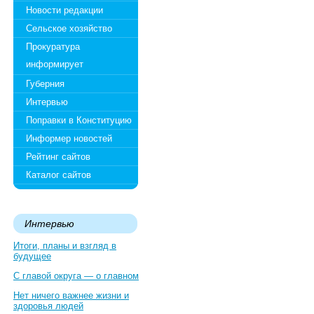
Новости редакции
Сельское хозяйство
Прокуратура
информирует
Губерния
Интервью
Поправки в Конституцию
Информер новостей
Рейтинг сайтов
Каталог сайтов
Интервью
Итоги, планы и взгляд в
будущее
С главой округа — о главном
Нет ничего важнее жизни и
здоровья людей