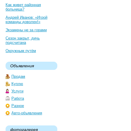
Как живет районная
больница?
Андрей Иванов: «Игрой
команды доволен!»
Экзамены не за горами
Сезон закрыт, дичь
подсчитана
Окружным путём
Объявления
Продам
Куплю
Услуги
Работа
Разное
Авто-объявления
фотогалерея