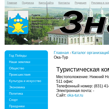
Главная
Подписка
Карта сайта
Контакты
Редакция
Реклама в газ
Газета
Большемурашкинского
района
Нижегородской
области
Главная
Каталог организаци
Год Победы
Ока-Тур
Наши земляки
Туристическая ко
Общество
Происшествия
Местоположение: Нижний Нов
Культура и искусство
511 офис
Телефонный номер: (831) 414
Экономика
Электронная почта: -
Политика
Сайт:
oka-tur.ru
Спорт
Праздники