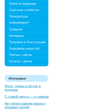
Новости редакции
Сельское хозяйство
Прокуратура
информирует
Губерния
Интервью
Поправки в Конституцию
Информер новостей
Рейтинг сайтов
Каталог сайтов
Интервью
Итоги, планы и взгляд в
будущее
С главой округа — о главном
Нет ничего важнее жизни и
здоровья людей