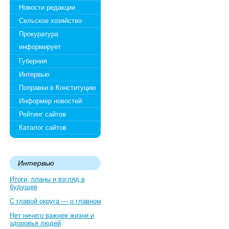
Новости редакции
Сельское хозяйство
Прокуратура
информирует
Губерния
Интервью
Поправки в Конституцию
Информер новостей
Рейтинг сайтов
Каталог сайтов
Интервью
Итоги, планы и взгляд в
будущее
С главой округа — о главном
Нет ничего важнее жизни и
здоровья людей