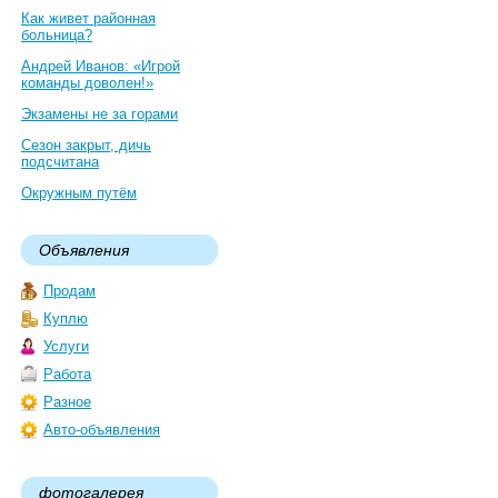
Как живет районная
больница?
Андрей Иванов: «Игрой
команды доволен!»
Экзамены не за горами
Сезон закрыт, дичь
подсчитана
Окружным путём
Объявления
Продам
Куплю
Услуги
Работа
Разное
Авто-объявления
фотогалерея