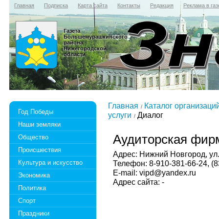
Главная
Подписка
Карта сайта
Контакты
Редакция
Реклама в газ
Газета
Большемурашкинского
района
Нижегородской
области
Главная
Каталог организаци
Год Победы
услуги
Диалог
Наши земляки
Аудиторская фирм
Общество
Происшествия
Адрес: Нижний Новгород, ул.
Культура и искусство
Телефон: 8-910-381-66-24, (8
E-mail: vipd@yandex.ru
Экономика
Адрес сайта: -
Политика
Спорт
Праздники