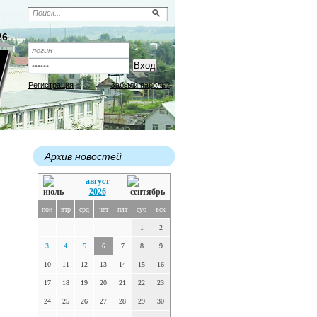
26
Регистрация
Забыли пароль?
Архив новостей
август
2026
пон
втр
срд
чет
пят
суб
вск
1
2
3
4
5
6
7
8
9
10
11
12
13
14
15
16
17
18
19
20
21
22
23
24
25
26
27
28
29
30