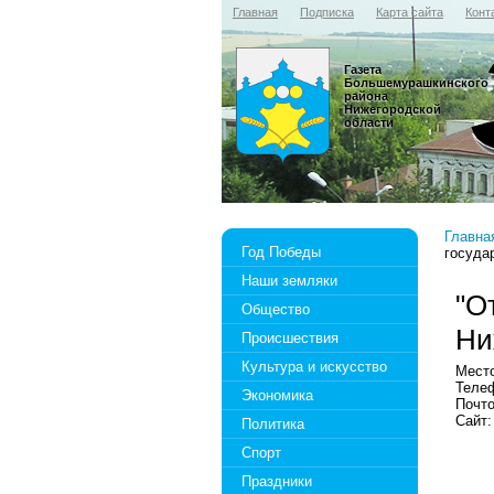
Главная
Подписка
Карта сайта
Конт
Газета
Большемурашкинского
района
Нижегородской
области
Главна
Год Победы
госуда
Наши земляки
"О
Общество
Ни
Происшествия
Культура и искусство
Место
Телеф
Экономика
Почто
Сайт
Политика
Спорт
Праздники