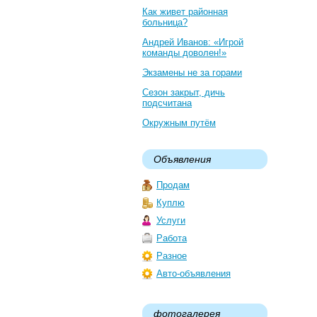
Как живет районная
больница?
Андрей Иванов: «Игрой
команды доволен!»
Экзамены не за горами
Сезон закрыт, дичь
подсчитана
Окружным путём
Объявления
Продам
Куплю
Услуги
Работа
Разное
Авто-объявления
фотогалерея