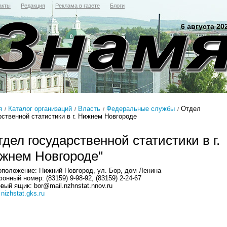
акты
Редакция
Реклама в газете
Блоги
6 августа 20
я
Каталог организаций
Власть
Федеральные службы
Отдел
рственной статистики в г. Нижнем Новгороде
тдел государственной статистики в г.
жнем Новгороде"
положение: Нижний Новгород, ул. Бор, дом Ленина
онный номер: (83159) 9-98-92, (83159) 2-24-67
вый ящик: bor@mail.nzhnstat.nnov.ru
:
nizhstat.gks.ru