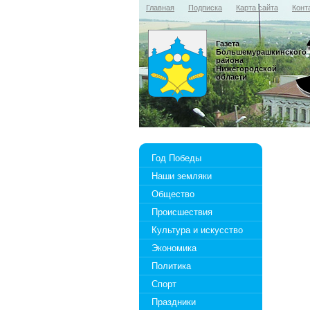
Главная
Подписка
Карта сайта
Конт
Газета
Большемурашкинского
района
Нижегородской
области
Год Победы
Наши земляки
Общество
Происшествия
Культура и искусство
Экономика
Политика
Спорт
Праздники