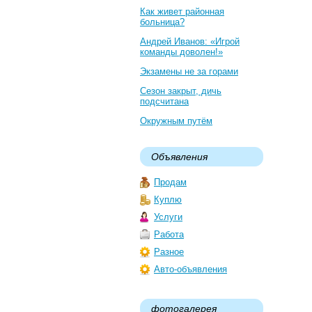
Как живет районная
больница?
Андрей Иванов: «Игрой
команды доволен!»
Экзамены не за горами
Сезон закрыт, дичь
подсчитана
Окружным путём
Объявления
Продам
Куплю
Услуги
Работа
Разное
Авто-объявления
фотогалерея