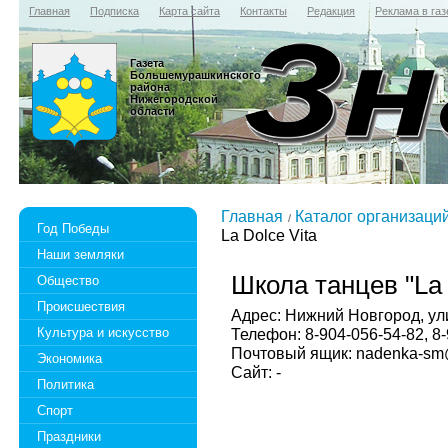
Главная
Подписка
Карта сайта
Контакты
Редакция
Реклама в газ
Газета
Большемурашкинского
района
Нижегородской
области
Главная
Каталог организаци
Год Победы
La Dolce Vita
Наши земляки
Школа танцев "La 
Общество
Происшествия
Адрес: Нижний Новгород, ули
Культура и искусство
Телефон: 8-904-056-54-82, 8
Почтовый ящик: nadenka-sm
Экономика
Сайт: -
Политика
Спорт
Праздники