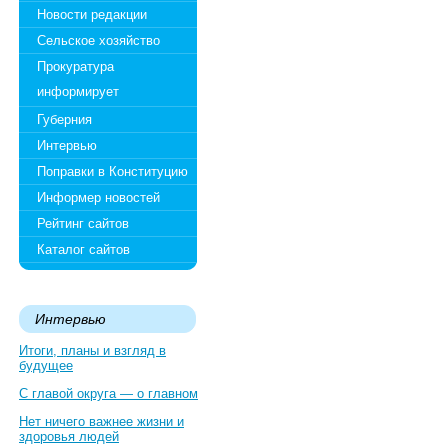
Новости редакции
Сельское хозяйство
Прокуратура
информирует
Губерния
Интервью
Поправки в Конституцию
Информер новостей
Рейтинг сайтов
Каталог сайтов
Интервью
Итоги, планы и взгляд в
будущее
С главой округа — о главном
Нет ничего важнее жизни и
здоровья людей