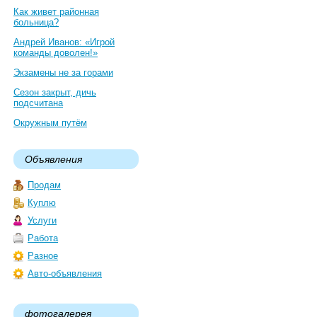
Как живет районная
больница?
Андрей Иванов: «Игрой
команды доволен!»
Экзамены не за горами
Сезон закрыт, дичь
подсчитана
Окружным путём
Объявления
Продам
Куплю
Услуги
Работа
Разное
Авто-объявления
фотогалерея