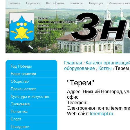
Главная
Подписка
Карта сайта
Контакты
Редакция
Реклама в газ
Газета
Большемурашкинского
района
Нижегородской
области
Главная
Каталог организаци
Год Победы
оборудование , Котлы
Терем
Наши земляки
"Терем"
Общество
Происшествия
Адрес: Нижний Новгород, ул.
Культура и искусство
офис
Телефон: -
Экономика
Электронная почта: terem.nn
Политика
Web-сайт:
teremopt.ru
Спорт
Праздники