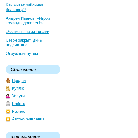
Как живет районная
больница?
Андрей Иванов: «Игрой
команды доволен!»
Экзамены не за горами
Сезон закрыт, дичь
подсчитана
Окружным путём
Объявления
Продам
Куплю
Услуги
Работа
Разное
Авто-объявления
фотогалерея