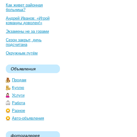
Как живет районная
больница?
Андрей Иванов: «Игрой
команды доволен!»
Экзамены не за горами
Сезон закрыт, дичь
подсчитана
Окружным путём
Объявления
Продам
Куплю
Услуги
Работа
Разное
Авто-объявления
фотогалерея