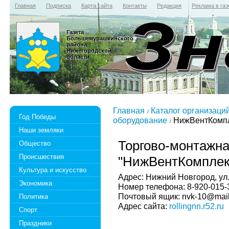
Главная
Подписка
Карта сайта
Контакты
Редакция
Реклама в газ
Газета
Большемурашкинского
района
Нижегородской
области
Главная
Каталог организаци
Год Победы
оборудование
НижВентКомп
Наши земляки
Торгово-монтажн
Общество
Происшествия
"НижВентКомплек
Культура и искусство
Адрес: Нижний Новгород, ул.
Экономика
Номер телефона: 8-920-015-
Почтовый ящик: nvk-10@mail
Политика
Адрес сайта:
rollingnn.r52.ru
Спорт
Праздники