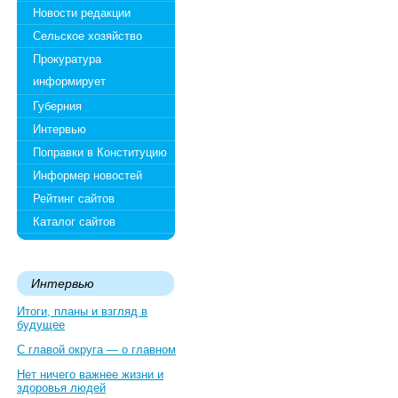
Новости редакции
Сельское хозяйство
Прокуратура
информирует
Губерния
Интервью
Поправки в Конституцию
Информер новостей
Рейтинг сайтов
Каталог сайтов
Интервью
Итоги, планы и взгляд в
будущее
С главой округа — о главном
Нет ничего важнее жизни и
здоровья людей