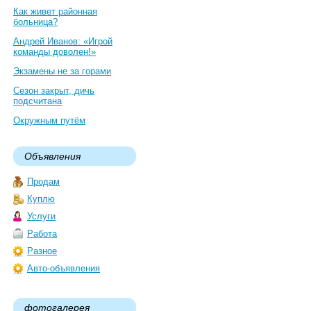
Как живет районная
больница?
Андрей Иванов: «Игрой
команды доволен!»
Экзамены не за горами
Сезон закрыт, дичь
подсчитана
Окружным путём
Объявления
Продам
Куплю
Услуги
Работа
Разное
Авто-объявления
фотогалерея