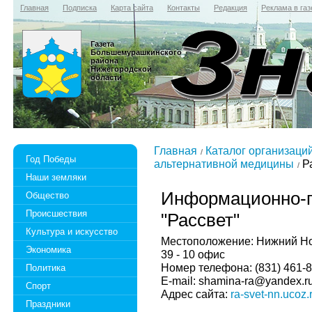
Главная
Подписка
Карта сайта
Контакты
Редакция
Реклама в газ
Газета
Большемурашкинского
района
Нижегородской
области
Главная
Каталог организаци
Год Победы
альтернативной медицины
Ра
Наши земляки
Информационно-п
Общество
Происшествия
"Рассвет"
Культура и искусство
Местоположение: Нижний Нов
Экономика
39 - 10 офис
Номер телефона: (831) 461-8
Политика
E-mail: shamina-ra@yandex.r
Спорт
Адрес сайта:
ra-svet-nn.ucoz.
Праздники