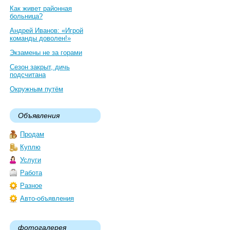
Как живет районная
больница?
Андрей Иванов: «Игрой
команды доволен!»
Экзамены не за горами
Сезон закрыт, дичь
подсчитана
Окружным путём
Объявления
Продам
Куплю
Услуги
Работа
Разное
Авто-объявления
фотогалерея