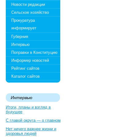
Новости редакции
Сельское хозяйство
Прокуратура
информирует
Губерния
Интервью
Поправки в Конституцию
Информер новостей
Рейтинг сайтов
Каталог сайтов
Интервью
Итоги, планы и взгляд в
будущее
С главой округа — о главном
Нет ничего важнее жизни и
здоровья людей