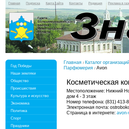
Главная
Подписка
Карта сайта
Контакты
Редакция
Реклама в газ
Газета
Большемурашкинского
района
Нижегородской
области
Главная
Каталог организаци
Год Победы
Парфюмерия
Avon
Наши земляки
Косметическая ко
Общество
Происшествия
Местоположение: Нижний Нов
Культура и искусство
дом 4 - 3 этаж
Номер телефона: (831) 413-8
Экономика
Электронная почта: ostrobok
Политика
Страница в интернете:
avon-
Спорт
Праздники