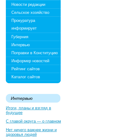
Новости редакции
Сельское хозяйство
Прокуратура
информирует
Губерния
Интервью
Поправки в Конституцию
Информер новостей
Рейтинг сайтов
Каталог сайтов
Интервью
Итоги, планы и взгляд в
будущее
С главой округа — о главном
Нет ничего важнее жизни и
здоровья людей