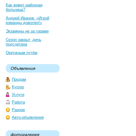
Как живет районная
больница?
Андрей Иванов: «Игрой
команды доволен!»
Экзамены не за горами
Сезон закрыт, дичь
подсчитана
Окружным путём
Объявления
Продам
Куплю
Услуги
Работа
Разное
Авто-объявления
фотогалерея