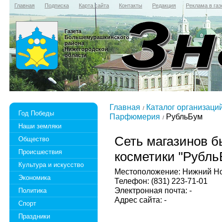
Главная
Подписка
Карта сайта
Контакты
Редакция
Реклама в газ
Газета
Большемурашкинского
района
Нижегородской
области
Главная
Каталог организаци
Год Победы
Парфюмерия
РубльБум
Наши земляки
Сеть магазинов б
Общество
Происшествия
косметики "Рубль
Культура и искусство
Местоположение: Нижний Новг
Экономика
Телефон: (831) 223-71-01
Электронная почта: -
Политика
Адрес сайта: -
Спорт
Праздники