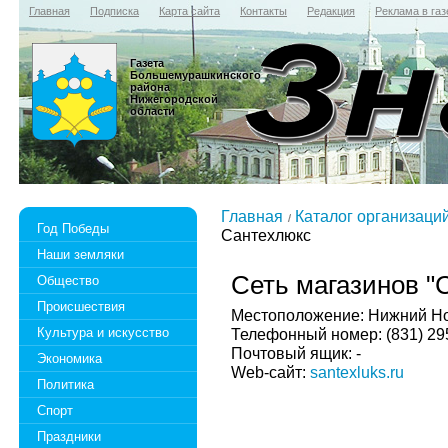
Главная
Подписка
Карта сайта
Контакты
Редакция
Реклама в газ
Газета
Большемурашкинского
района
Нижегородской
области
Главная
Каталог организаци
Год Победы
Сантехлюкс
Наши земляки
Сеть магазинов "
Общество
Происшествия
Местоположение: Нижний Новг
Культура и искусство
Телефонный номер: (831) 29
Почтовый ящик: -
Экономика
Web-сайт:
santexluks.ru
Политика
Спорт
Праздники