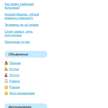
Как живет районная
больница?
Андрей Иванов: «Игрой
команды доволен!»
Экзамены не за горами
Сезон закрыт, дичь
подсчитана
Окружным путём
Объявления
Продам
Куплю
Услуги
Работа
Разное
Авто-объявления
фотогалерея