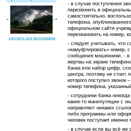
- в случае поступления зво
перезвонить в официальны
самостоятельно, воспольз
телефона, опубликованного
официальном сайте учрежд
перезванивать на номер, к
смотреть все фотографии
- следует учитывать, что 
«камуфлировать» номер, с
сообщения мошенники, - в
жертвы на экране телефона
банка или набор цифр, сх
центра, поэтому не стоит п
которого поступил звонок 
номер телефона, указанный
- сотрудники банка никогд
какие-то манипуляции с он
направляют никаких ссылок
либо программы или оформ
человек поступает именно 
- в случае если вы всё же