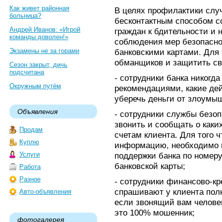
Как живет районная
В целях профилактики слу
больница?
бесконтактным способом с
Андрей Иванов: «Игрой
граждан к бдительности и
команды доволен!»
соблюдения мер безопасно
Экзамены не за горами
банковскими картами. Для 
обманщиков и защитить св
Сезон закрыт, дичь
подсчитана
- сотрудники банка никогда
Окружным путём
рекомендациями, какие де
уберечь деньги от злоумы
Объявления
- сотрудники службы безоп
звонить и сообщать о как
Продам
счетам клиента. Для того
Куплю
информацию, необходимо 
Услуги
поддержки банка по номеру
банковской карты;
Работа
Разное
- сотрудники финансово-кр
спрашивают у клиента полн
Авто-объявления
если звонящий вам челове
это 100% мошенник;
фотогалерея