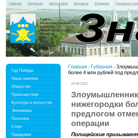
Главная
Подписка
Карта сайта
Контакты
Редакция
Реклама в газ
Газета
Большемурашкинского
района
Нижегородской
области
Главная
Губерния
Злоумышл
Год Победы
более 4 млн рублей под пред
Наши земляки
04.05.2022
Общество
Злоумышленники
Происшествия
нижегородки бол
Культура и искусство
Экономика
предлогом отме
Политика
операции
Спорт
Полицейские призывают
Праздники