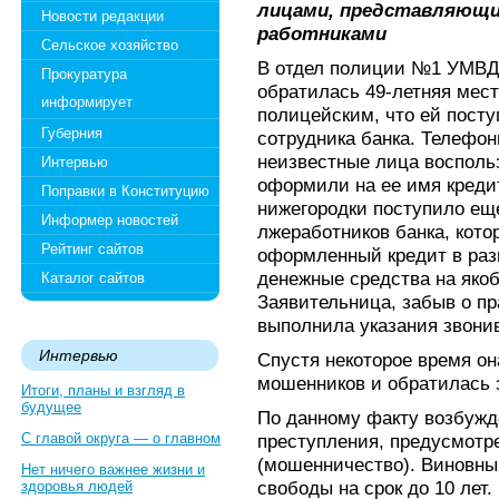
лицами, представляющи
Новости редакции
работниками
Сельское хозяйство
В отдел полиции №1 УМВД
Прокуратура
обратилась 49-летняя мест
информирует
полицейским, что ей посту
Губерния
сотрудника банка. Телефо
неизвестные лица восполь
Интервью
оформили на ее имя кредит
Поправки в Конституцию
нижегородки поступило еще
Информер новостей
лжеработников банка, кот
Рейтинг сайтов
оформленный кредит в разм
денежные средства на якоб
Каталог сайтов
Заявительница, забыв о п
выполнила указания звони
Интервью
Спустя некоторое время он
мошенников и обратилась 
Итоги, планы и взгляд в
будущее
По данному факту возбужд
С главой округа — о главном
преступления, предусмотрен
(мошенничество). Виновны
Нет ничего важнее жизни и
свободы на срок до 10 лет.
здоровья людей