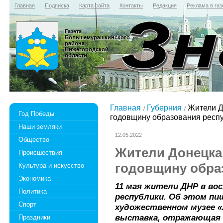
Главная
Подписка
Карта сайта
Контакты
Редакция
Реклама в газ
Газета
Большемурашкинского
района
Нижегородской
области
Главная
Губерния
Жители Д
Год Победы
годовщину образования респ
Наши земляки
12.05.2022
Общество
Жители Донецка
Происшествия
годовщину обра
Культура и искусство
Экономика
11 мая жители ДНР в во
Политика
республики. Об этом пиш
Спорт
художественном музее 
выставка, отражающая 
Праздники