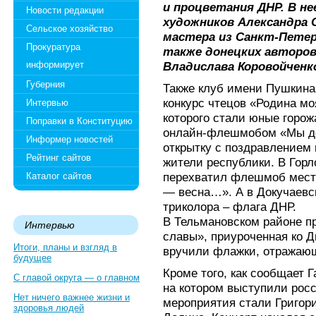
и процветания ДНР. В н
Новости редакции
художников Александра 
Сельское хозяйство
мастера из Санкт-Пете
Прокуратура
также донецких авторов
информирует
Владислава Коровойченк
Губерния
Также клуб имени Пушкина 
конкурс чтецов «Родина м
Интервью
которого стали юные горож
Поправки в Конституцию
онлайн-флешмобом «Мы де
Информер новостей
открытку с поздравлением
Рейтинг сайтов
жители республики. В Гор
перехватил флешмоб местн
Каталог сайтов
— весна…». А в Докучаевс
триколора – флага ДНР.
В Тельмановском районе пр
Интервью
славы», приуроченная ко 
Итоги, планы и взгляд в
вручили флажки, отражаю
будущее
Кроме того, как сообщает Г
С главой округа — о главном
на котором выступили рос
Нет ничего важнее жизни и
мероприятия стали Григор
здоровья людей