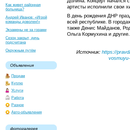
Долина. Концерт начался с
Как живет районная
артисты исполнили свои х
больница?
В день рождения ДНР праз
Андрей Иванов: «Игрой
всей республике. В город
команды доволен!»
также Денис Майданов, Род
Экзамены не за горами
Ольга Кормухина и другие.
Сезон закрыт, дичь
подсчитана
Окружным путём
Источник:
https://pravd
vosmuyu-g
Объявления
Продам
Куплю
Услуги
Работа
Разное
Авто-объявления
фотогалерея