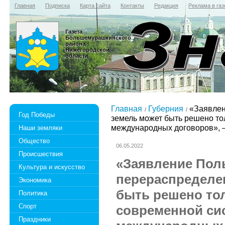
Главная
Подписка
Карта сайта
Контакты
Редакция
Реклама в газ
Газета
Большемурашкинского
района
Нижегородской
области
Главная
Губерния
«Заявлен
Год Победы
земель может быть решено то
международных договоров», 
Наши земляки
Общество
06.05.2022
Происшествия
«Заявление Пол
Культура и искусство
перераспределе
Экономика
быть решено тол
Политика
Спорт
современной си
Праздники