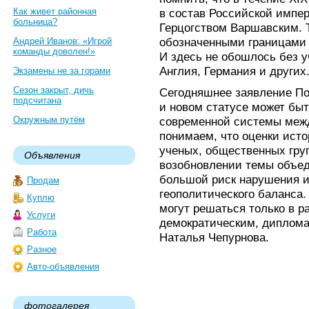
Как живет районная
в состав Российской импе
больница?
Герцогством Варшавским. 
обозначенными границами 
Андрей Иванов: «Игрой
команды доволен!»
И здесь не обошлось без у
Англия, Германия и других
Экзамены не за горами
Сезон закрыт, дичь
Сегодняшнее заявление По
подсчитана
и новом статусе может быт
Окружным путём
современной системы меж
понимаем, что оценки исто
ученых, общественных груп
Объявления
возобновлении темы объед
большой риск нарушения и 
Продам
геополитического баланса
Куплю
могут решаться только в р
Услуги
демократическим, диплома
Работа
Наталья Чепурнова.
Разное
Авто-объявления
фотогалерея