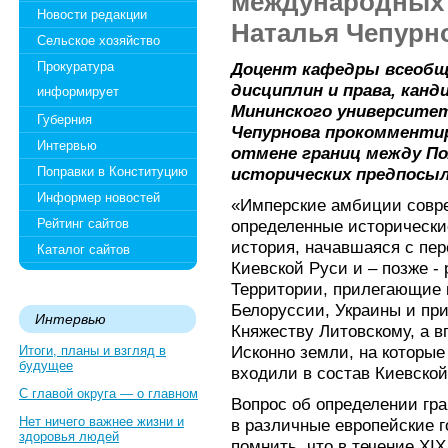
международных 
Новости редакции
Наталья Чепурн
Сельское хозяйство
Прокуратура
Доцент кафедры всеобще
дисциплин и права, канд
информирует
Мининского университе
Губерния
Чепурнова прокомментир
Интервью
отмене границ между По
Поправки в Конституцию
исторических предпосыл
Информер новостей
«Имперские амбиции совр
Рейтинг сайтов
определенные исторические
история, начавшаяся с пе
Каталог сайтов
Киевской Руси и – позже -
Территории, прилегающие 
Белоруссии, Украины и пр
Интервью
Княжеству Литовскому, а в
Исконно земли, на которые
Итоги, планы и взгляд в
будущее
входили в состав Киевской
С главой округа — о главном
Вопрос об определении гр
Нет ничего важнее жизни и
в различные европейские г
здоровья людей
помнить, что в течение XI