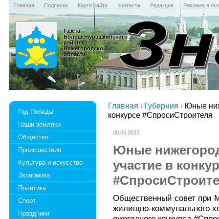
Главная
Подписка
Карта сайта
Контакты
Редакция
Реклама в газ
Газета
Большемурашкинского
района
Нижегородской
области
Главная
Губерния
Юные ниж
Год Победы
конкурсе #СпросиСтроителя
Наши земляки
30.05.2022
Общество
Юные нижегород
Происшествия
участие в конку
Культура и искусство
Экономика
#СпросиСтроит
Политика
Общественный совет при М
Спорт
жилищно-коммунального хо
Праздники
ежегодного конкурса #Спро