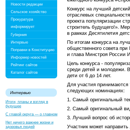
Новости редакции
Конкурс на лучший детский
Сельское хозяйство
отраслевых специальностя
Прокуратура
проекта популяризации ст
строитель будущего!». Мер
информирует
в рамках Десятилетия дет
Губерния
По итогам конкурса на луч
Интервью
общественного совета при
Поправки в Конституцию
и глава Минстроя России 
Информер новостей
Цель конкурса - популяри
Рейтинг сайтов
среди детей и молодежи. В
Каталог сайтов
дети от 6 до 14 лет.
Для участия принимаются 
следующих номинациях:
Интервью
1. Самый оригинальный те
Итоги, планы и взгляд в
будущее
2. Самый оригинальный ви
С главой округа — о главном
3. Лучший вопрос об истор
Нет ничего важнее жизни и
Участник может направить 
здоровья людей