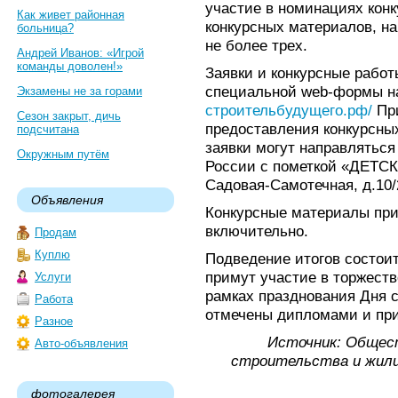
участие в номинациях конк
Как живет районная
конкурсных материалов, на
больница?
не более трех.
Андрей Иванов: «Игрой
команды доволен!»
Заявки и конкурсные рабо
специальной web-формы н
Экзамены не за горами
строительбудущего.рф/
При
Сезон закрыт, дичь
предоставления конкурсных
подсчитана
заявки могут направляться
Окружным путём
России с пометкой «ДЕТСК
Садовая-Самотечная, д.10/2
Объявления
Конкурсные материалы при
включительно.
Продам
Куплю
Подведение итогов состоит
примут участие в торжест
Услуги
рамках празднования Дня с
Работа
отмечены дипломами и пр
Разное
Источник: Общес
Авто-объявления
строительства и жил
фотогалерея