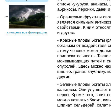
списке кукуруза, ананасы, 
абрикосы, персики, дыни и
- Оранжевые фрукты и ово
является сильным антиокс
свойствами. К ним относят
и другие.
смотреть все фотографии
- Красные плоды богаты 
организм от воздействия 
этому человек может доль
привлекательность. Также
мочевыводящих путей и сн
опухолей. Здесь можно наз
вишню, гранат, клубнику, м
другие.
- Зеленые плоды богаты х
кальцием. Они улучшают п
нервы. Кроме того, в них с
можно назвать яблоки, киви
шпинат, сельдерей, салат и