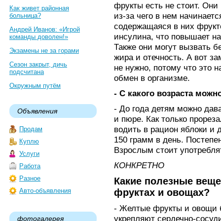
фрукты есть не стоит. Они
Как живет районная
из-за чего в нем начинаетс
больница?
содержащаяся в них фрукт
Андрей Иванов: «Игрой
инсулина, что повышает на
команды доволен!»
Также они могут вызвать б
Экзамены не за горами
жира и отечность. А вот 
Сезон закрыт, дичь
не нужно, потому что это 
подсчитана
обмен в организме.
Окружным путём
- С какого возраста мож
- До года детям можно дав
Объявления
и пюре. Как только прорез
водить в рацион яблоки и 
Продам
150 грамм в день. Постепе
Куплю
Взрослым стоит употреблят
Услуги
КОНКРЕТНО
Работа
Разное
Какие полезные веще
Авто-объявления
фруктах и овощах?
- Желтые фрукты и овощи 
укрепляют сердечно-сосуд
фотогалерея