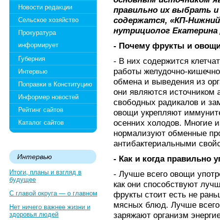
Новости редакции
правильно их выбрать и
содержатся, «КП-Нижний
Сельское хозяйство
нутрициолог Екатерина 
Прокуратура
- Почему фрукты и овощ
информирует
Губерния
- В них содержится клетча
работы желудочно-кишечно
Интервью
обмена и выведения из орг
Поправки в Конституцию
они являются источником 
Информер новостей
свободных радикалов и за
Рейтинг сайтов
овощи укрепляют иммуните
осенних холодов. Многие и
Каталог сайтов
нормализуют обменные про
антибактериальными свой
Интервью
- Как и когда правильно
Итоги, планы и взгляд в
- Лучше всего овощи употр
будущее
как они способствуют луч
С главой округа — о главном
фрукты стоит есть не рань
мясных блюд. Лучше всего 
Нет ничего важнее жизни и
заряжают организм энергие
здоровья людей