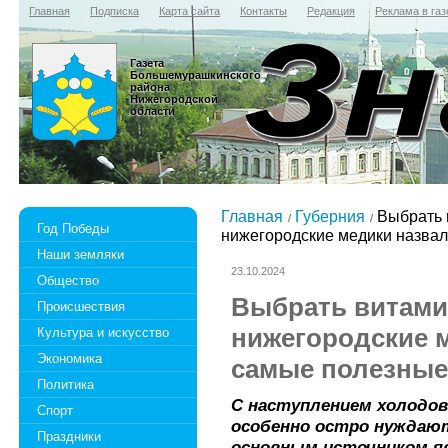
Главная
Подписка
Карта сайта
Контакты
Редакция
Реклама в газ
Газета
Большемурашкинского
района
Нижегородской
области
Главная
Губерния
Выбрать 
Год Победы
нижегородские медики назва
Наши земляки
23.10.2024
Общество
Выбрать витами
Происшествия
нижегородские 
Культура и искусство
Экономика
самые полезные
Политика
С наступлением холодов
Спорт
особенно остро нуждают
Праздники
основным источником я