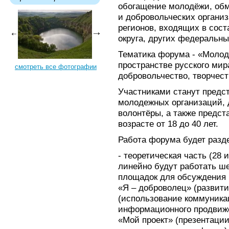
обогащение молодёжи, об
и добровольческих органи
регионов, входящих в сос
округа, других федеральны
Тематика форума - «Молод
пространстве русского мир
смотреть все фотографии
добровольчество, творчест
Участниками станут предс
молодежных организаций, 
волонтёры, а также предст
возрасте от 18 до 40 лет.
Работа форума будет разде
- теоретическая часть (28 
линейно будут работать ш
площадок для обсуждения 
«Я – доброволец» (развити
(использование коммуника
информационного продвиже
«Мой проект» (презентаци