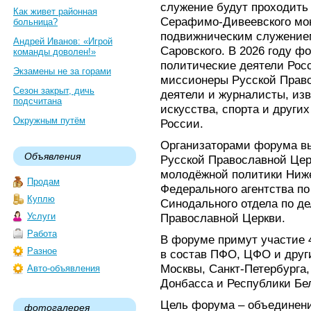
служение будут проходить 
Как живет районная
Серафимо-Дивеевского мон
больница?
подвижническим служение
Андрей Иванов: «Игрой
Саровского. В 2026 году ф
команды доволен!»
политические деятели Рос
Экзамены не за горами
миссионеры Русской Прав
Сезон закрыт, дичь
деятели и журналисты, изв
подсчитана
искусства, спорта и други
Окружным путём
России.
Организаторами форума в
Объявления
Русской Православной Цер
молодёжной политики Ниже
Продам
Федерального агентства п
Куплю
Синодального отдела по д
Услуги
Православной Церкви.
Работа
В форуме примут участие 4
Разное
в состав ПФО, ЦФО и друг
Москвы, Санкт-Петербурга,
Авто-объявления
Донбасса и Республики Бе
Цель форума – объединени
фотогалерея