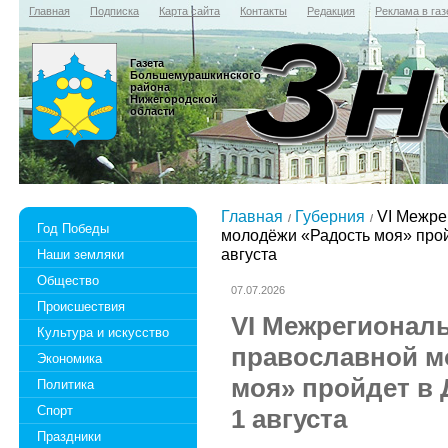
Главная
Подписка
Карта сайта
Контакты
Редакция
Реклама в газ
Газета
Большемурашкинского
района
Нижегородской
области
Главная
Губерния
VI Межре
Год Победы
молодёжи «Радость моя» прой
августа
Наши земляки
Общество
07.07.2026
Происшествия
VI Межрегионал
Культура и искусство
православной м
Экономика
моя» пройдет в 
Политика
Спорт
1 августа
Праздники