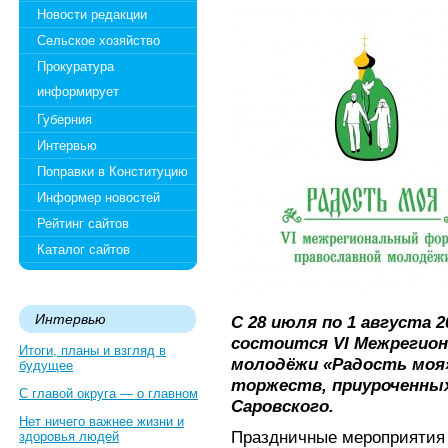
Новости редакции
Сельское хозяйство
Прокуратура
информирует
Губерния
Интервью
Поправки в Конституцию
Информер новостей
Рейтинг сайтов
Каталог сайтов
Интервью
С 28 июля по 1 августа 2
состоится VI Межрегио
Итоги, планы и взгляд в
молодёжи «Радость моя
будущее
торжеств, приуроченны
С главой округа — о главном
Саровского.
Нет ничего важнее жизни и
Праздничные мероприятия 
здоровья людей