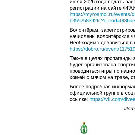
июля 2026 года подать зая
регистрации на сайте ФГА
https://myrosmol.ru/events/
b355258392fc?clckid=0f36d
Волонтёрам, зарегистриро
начислены волонтёрские ча
Необходимо добавиться в 
https://dobro.ru/event/11751
Также в целях пропаганды 
будет организована спорти
проводиться игры по наци
хоккей с мячом на траве, с
Более подробная информац
официальной группе в соц
ссылке:
https://vk.com/dive
Ист