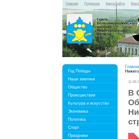
Главная
Подписка
Карта сайта
Конт
Газета
Большемурашкинского
района
Нижегородской
области
Главна
Год Победы
Нижего
Наши земляки
11.09.
Общество
В 
Происшествия
Об
Культура и искусство
Ни
Экономика
Политика
ст
Спорт
Праздники