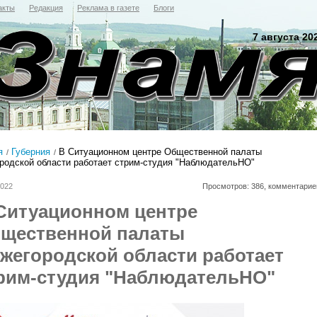
акты
Редакция
Реклама в газете
Блоги
7 августа 20
я
Губерния
В Ситуационном центре Общественной палаты
родской области работает стрим-студия "НаблюдательНО"
2022
Просмотров: 386, комментарие
Ситуационном центре
щественной палаты
жегородской области работает
рим-студия "НаблюдательНО"