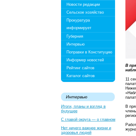
Новости редакции
Сельское хозяйство
Прокуратура
информирует
Губерния
Интервью
Поправки в Конституцию
Информер новостей
В пр
Рейтинг сайтов
набл
Каталог сайтов
11 се
палат
Нижег
«Набл
Интервью
пала
Итоги, планы и взгляд в
В пря
будущее
члены
регио
С главой округа — о главном
Работ
Нет ничего важнее жизни и
журна
здоровья людей