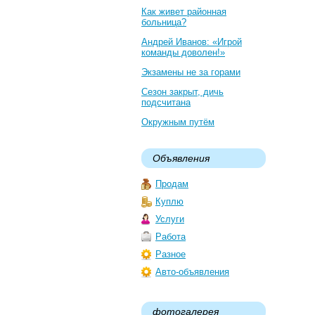
Как живет районная
больница?
Андрей Иванов: «Игрой
команды доволен!»
Экзамены не за горами
Сезон закрыт, дичь
подсчитана
Окружным путём
Объявления
Продам
Куплю
Услуги
Работа
Разное
Авто-объявления
фотогалерея