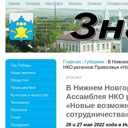
Главная
Подписка
Карта сайта
Контакты
Редакция
Реклама в газ
Газета
Большемурашкинского
района
Нижегородской
области
Главная
Губерния
В Нижнем
Год Победы
НКО регионов Приволжья «Но
Наши земляки
25.05.2022
Общество
В Нижнем Новгор
Происшествия
Ассамблея НКО 
Культура и искусство
Экономика
«Новые возмож
Политика
сотрудничества
Спорт
26 и 27 мая 2022 года в
Праздники