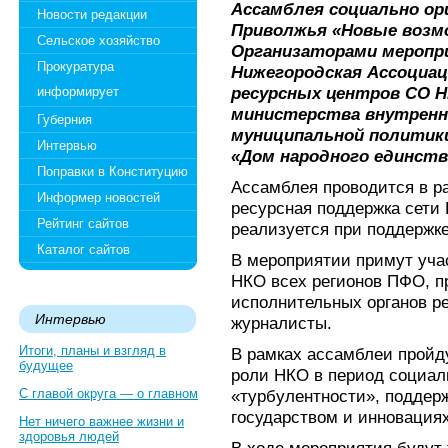
Ассамблея социально ор
Новости редакции
Приволжья «Новые возм
Сельское хозяйство
Организаторами мероп
Прокуратура
Нижегородская Ассоциац
ресурсных центров СО 
информирует
министерства внутренне
Губерния
муниципальной политик
Интервью
«Дом народного единств
Поправки в Конституцию
Ассамблея проводится в р
Информер новостей
ресурсная поддержка сети
Рейтинг сайтов
реализуется при поддержке
Каталог сайтов
В мероприятии примут уча
НКО всех регионов ПФО, п
исполнительных органов ре
Интервью
журналисты.
Итоги, планы и взгляд в
В рамках ассамблеи пройду
будущее
роли НКО в период социал
С главой округа — о главном
«турбулентности», поддерж
государством и инновация
Нет ничего важнее жизни и
здоровья людей