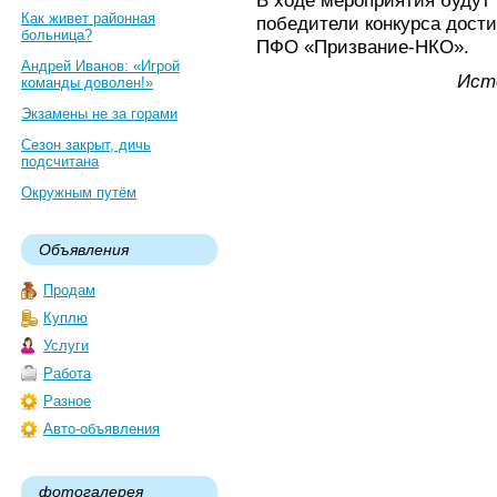
В ходе мероприятия будут
Как живет районная
победители конкурса дос
больница?
ПФО «Призвание-НКО».
Андрей Иванов: «Игрой
Ист
команды доволен!»
Экзамены не за горами
Сезон закрыт, дичь
подсчитана
Окружным путём
Объявления
Продам
Куплю
Услуги
Работа
Разное
Авто-объявления
фотогалерея