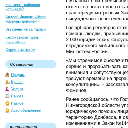
связанных с их пребывание
Как живет районная
ответы о сроках своего ст
больница?
прав, предусмотренных За
Андрей Иванов: «Игрой
вынужденных переселенца
команды доволен!»
Госюрбюро регулярно оказ
Экзамены не за горами
помощь людям, прибывшим 
Сезон закрыт, дичь
2 000 юридических консул
подсчитана
передвижного мобильного п
Окружным путём
Минюстом России.
«Мы стремимся обеспечит
Объявления
сервис и прорабатывать к
внимания и сопутствующего
Продам
требуют времени на прора
Куплю
консультации», - рассказ
Услуги
Фомичев.
Работа
Ранее сообщалось, что Го
Разное
Нижегородской области уп
Авто-объявления
юридическую помощь лица
территорию Донбасса, в с
изменениями в Закон №144
фотогалерея