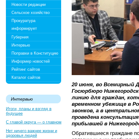
Новости редакции
Сельское хозяйство
Прокуратура
информирует
Губерния
Интервью
Поправки в Конституцию
Информер новостей
Рейтинг сайтов
Каталог сайтов
20 июня, во Всемирный 
Госюрбюро Нижегородск
линию для граждан, кот
Интервью
временном убежище в Ро
Итоги, планы и взгляд в
звонков, а в центральн
будущее
проведена консультация
С главой округа — о главном
прибывшей в Нижегородс
Нет ничего важнее жизни и
Обратившиеся граждане по
здоровья людей