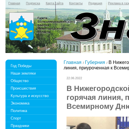
Главная
Подписка
Карта сайта
Контакты
Редакция
Реклама в газ
Газета
Большемурашкинского
района
Нижегородской
области
Главная
Губерния
В Нижего
Год Победы
линия, приуроченная к Всем
Наши земляки
22.06.2022
Общество
В Нижегородско
Происшествия
горячая линия, 
Культура и искусство
Экономика
Всемирному Дн
Политика
Спорт
Праздники